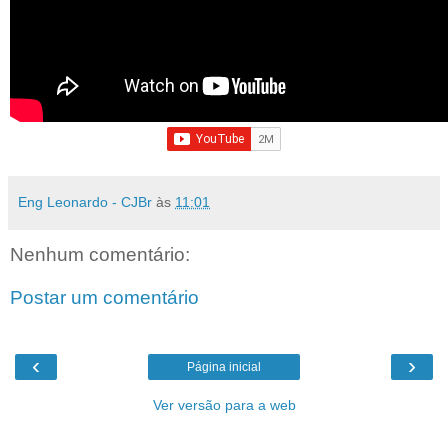
Eng Leonardo - CJBr
às
11:01
Nenhum comentário:
Postar um comentário
‹
›
Página inicial
Ver versão para a web