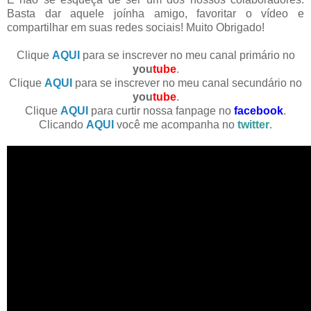
Basta dar aquele joínha amigo, favoritar o vídeo e
compartilhar em suas redes sociais! Muito Obrigado!
Clique
AQUI
para se inscrever no meu canal primário no
you
tube
.
Clique
AQUI
para se inscrever no meu canal secundário no
you
tube
.
Clique
AQUI
para curtir nossa fanpage no
facebook
.
Clicando
AQUI
você me acompanha no
twitter
.