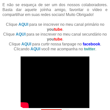
E não se esqueça de ser um dos nossos colaboradores.
Basta dar aquele joínha amigo, favoritar o vídeo e
compartilhar em suas redes sociais! Muito Obrigado!
Clique
AQUI
para se inscrever no meu canal primário no
you
tube
.
Clique
AQUI
para se inscrever no meu canal secundário no
you
tube
.
Clique
AQUI
para curtir nossa fanpage no
facebook
.
Clicando
AQUI
você me acompanha no
twitter
.