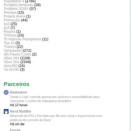
Playstation 4
(2766)
Portáteis Nintendo
(28)
Portáteis SONY
(37)
Preview
(15)
Projeto Arena
(1)
Promoção
(44)
ps3
(25)
ps4
(7)
Regras
(1)
Tirinhas
(10)
To Improve Promptness
(11)
Top 10
(3)
Trailers
(22)
Variedades
(272)
Wii Friend Codes
(2)
XBox 360
(1108)
Xbox One
(2349)
xbox360
(16)
Yu-Gi-Oh!
(3)
Parceiros
Hadouken
Testei o Lupi: console aposta em carisma e acessibilidade para
reinventar o sonho do videogame brasileiro
Há 12 horas
Nerd Maldito
Minecraft de PS2 | Port feito por fãs tem coop e impressiona com
potência do console da Sony
Há um dia
Emula