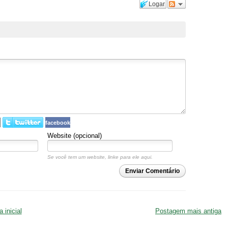
Logar
facebook
Website (opcional)
Se você tem um website, linke para ele aqui.
Enviar Comentário
 inicial
Postagem mais antiga