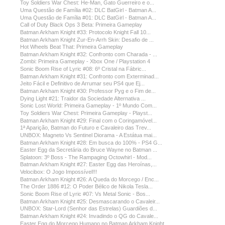
Toy Soldiers War Chest: He-Man, Gato Guerreiro e o...
Uma Questão de Família #02: DLC BatGirl - Batman A...
Uma Questão de Família #01: DLC BatGirl - Batman A...
Call of Duty Black Ops 3 Beta: Primeira Gameplay
Batman Arkham Knight #33: Protocolo Knight Fall 10...
Batman Arkham Knight Zur-En-Arrh Skin: Desafio de ...
Hot Wheels Beat That: Primeira Gameplay
Batman Arkham Knight #32: Confronto com Charada - ...
Zombi: Primeira Gameplay - Xbox One / Playstation 4
Sonic Boom Rise of Lyric #08: 6º Cristal na Fábric...
Batman Arkham Knight #31: Confronto com Exterminad...
Jeito Fácil e Definitivo de Arrumar seu PS4 que Ej...
Batman Arkham Knight #30: Professor Pyg e o Fim de...
Dying Light #21: Traidor da Sociedade Alternativa ...
Sonic Lost World: Primeira Gameplay - 1º Mundo Com...
Toy Soldiers War Chest: Primeira Gameplay - Playst...
Batman Arkham Knight #29: Final com o Coringamóvel...
1ª Aparição, Batman do Futuro e Cavaleiro das Trev...
UNBOX: Magneto Vs Sentinel Diorama - A Estátua mai...
Batman Arkham Knight #28: Em busca do 100% - PS4 G...
Easter Egg da Secretária do Bruce Wayne no Batman ...
Splatoon: 3º Boss - The Rampaging Octowhirl - Mod...
Batman Arkham Knight #27: Easter Egg das Heroínas,...
Velocibox: O Jogo Impossível!!!
Batman Arkham Knight #26: A Queda do Morcego / Enc...
The Order 1886 #12: O Poder Bélico de Nikola Tesla...
Sonic Boom Rise of Lyric #07: Vs Metal Sonic - Bos...
Batman Arkham Knight #25: Desmascarando o Cavaleir...
UNBOX: Star-Lord (Senhor das Estrelas) Guardiões d...
Batman Arkham Knight #24: Invadindo o QG do Cavale...
Easter Egg do Morcego Humano no Batman Arkham Knight