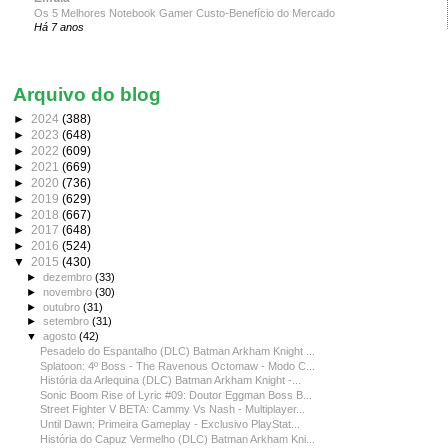
Os 5 Melhores Notebook Gamer Custo-Benefício do Mercado
Há 7 anos
Arquivo do blog
►
2024
(388)
►
2023
(648)
►
2022
(609)
►
2021
(669)
►
2020
(736)
►
2019
(629)
►
2018
(667)
►
2017
(648)
►
2016
(524)
▼
2015
(430)
►
dezembro
(33)
►
novembro
(30)
►
outubro
(31)
►
setembro
(31)
▼
agosto
(42)
Pesadelo do Espantalho (DLC) Batman Arkham Knight ...
Splatoon: 4º Boss - The Ravenous Octomaw - Modo C...
História da Arlequina (DLC) Batman Arkham Knight -...
Sonic Boom Rise of Lyric #09: Doutor Eggman Boss B...
Street Fighter V BETA: Cammy Vs Nash - Multiplayer...
Until Dawn: Primeira Gameplay - Exclusivo PlayStat...
História do Capuz Vermelho (DLC) Batman Arkham Kni...