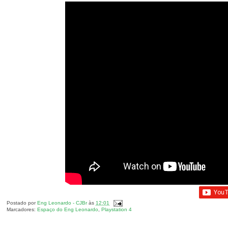
Postado por
Eng Leonardo - CJBr
às
12:01
Marcadores:
Espaço do Eng Leonardo
,
Playstation 4