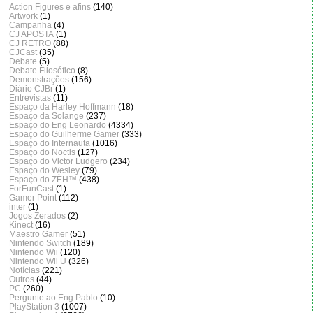
Action Figures e afins
(140)
Artwork
(1)
Campanha
(4)
CJ APOSTA
(1)
CJ RETRO
(88)
CJCast
(35)
Debate
(5)
Debate Filosófico
(8)
Demonstrações
(156)
Diário CJBr
(1)
Entrevistas
(11)
Espaço da Harley Hoffmann
(18)
Espaço da Solange
(237)
Espaço do Eng Leonardo
(4334)
Espaço do Guilherme Gamer
(333)
Espaço do Internauta
(1016)
Espaço do Noctis
(127)
Espaço do Victor Ludgero
(234)
Espaço do Wesley
(79)
Espaço do ZÈH™
(438)
ForFunCast
(1)
Gamer Point
(112)
inter
(1)
Jogos Zerados
(2)
Kinect
(16)
Maestro Gamer
(51)
Nintendo Switch
(189)
Nintendo Wii
(120)
Nintendo Wii U
(326)
Notícias
(221)
Outros
(44)
PC
(260)
Pergunte ao Eng Pablo
(10)
PlayStation 3
(1007)