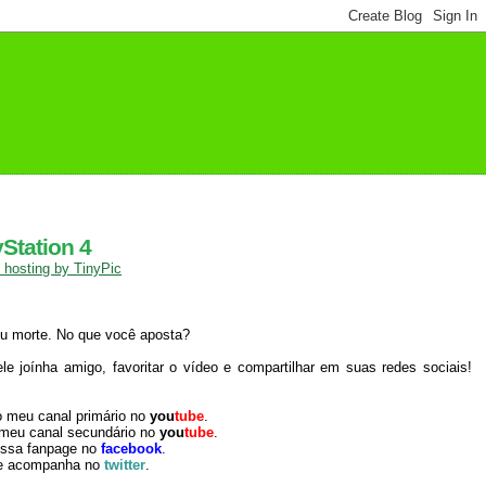
Station 4
u morte. No que você aposta?
 joínha amigo, favoritar o vídeo e compartilhar em suas redes sociais!
o meu canal primário no
you
tube
.
 meu canal secundário no
you
tube
.
ossa fanpage no
facebook
.
e acompanha no
twitter
.