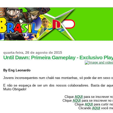
quarta-feira, 26 de agosto de 2015
Until Dawn: Primeira Gameplay - Exclusivo Play
By Eng Leonardo
Jovens inconsequentes num chalé nas montanhas, só pode dar em sexo o
E não se esqueça de ser um dos nossos colaboradores. Basta dar aquele
Muito Obrigado!
Clique
AQUI
para se inscrever n
Clique
AQUI
para se inscrever no
Clique
AQUI
para curtir n
Clicando
AQUI
você m