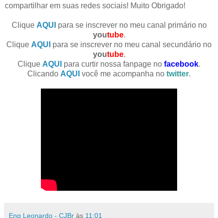
compartilhar em suas redes sociais! Muito Obrigado!
Clique
AQUI
para se inscrever no meu canal primário no
you
tube
.
Clique
AQUI
para se inscrever no meu canal secundário no
you
tube
.
Clique
AQUI
para curtir nossa fanpage no
facebook
.
Clicando
AQUI
você me acompanha no
twitter
.
Eng Leonardo - CJBr
às
11:01