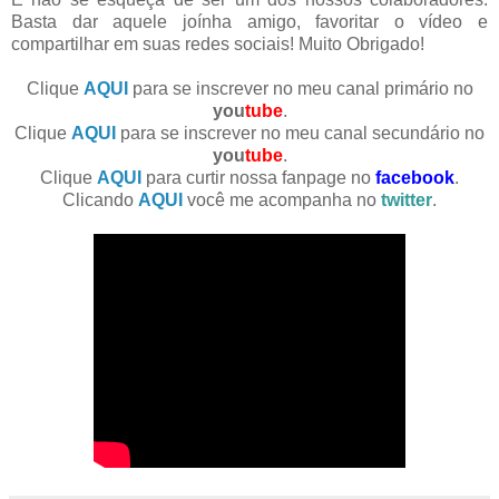
Basta dar aquele joínha amigo, favoritar o vídeo e
compartilhar em suas redes sociais! Muito Obrigado!
Clique
AQUI
para se inscrever no meu canal primário no
you
tube
.
Clique
AQUI
para se inscrever no meu canal secundário no
you
tube
.
Clique
AQUI
para curtir nossa fanpage no
facebook
.
Clicando
AQUI
você me acompanha no
twitter
.