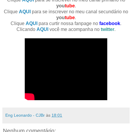
you
tube
.
Clique
AQUI
para se inscrever no meu canal secundário no
you
tube
.
Clique
AQUI
para curtir nossa fanpage no
facebook
.
Clicando
AQUI
você me acompanha no
twitter
.
Eng Leonardo - CJBr
às
18:01
Nenhum comentário: