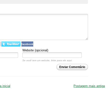
facebook
Website (opcional)
Se você tem um website, linke para ele aqui.
Enviar Comentário
 inicial
Postagem mais antiga