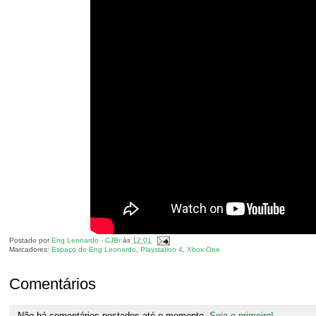
Postado por
Eng Leonardo - CJBr
às
12:01
Marcadores:
Espaço do Eng Leonardo
,
Playstation 4
,
Xbox One
Comentários
Não há comentários postados até o momento.
Seja o primeiro!