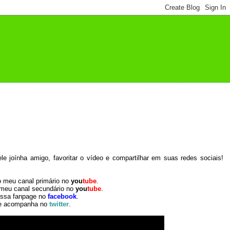
 joínha amigo, favoritar o vídeo e compartilhar em suas redes sociais!
o meu canal primário no
you
tube
.
 meu canal secundário no
you
tube
.
ossa fanpage no
facebook
.
e acompanha no
twitter
.