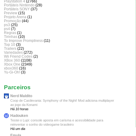
Playstation 4
(2766)
Portáteis Nintendo
(28)
Portáteis SONY
(37)
Preview
(15)
Projeto Arena
(1)
Promoção
(44)
ps3
(25)
ps4
(7)
Regras
(1)
Tirinhas
(10)
To Improve Promptness
(11)
Top 10
(3)
Trailers
(22)
Variedades
(272)
Wii Friend Codes
(2)
XBox 360
(1108)
Xbox One
(2349)
xbox360
(16)
Yu-Gi-Oh!
(3)
Parceiros
Nerd Maldito
Coop de Castlevania: Symphony of the Night! Mod adiciona multiplayer
ao jogo da Konami
Há 10 horas
Hadouken
Testei o Lupi: console aposta em carisma e acessibilidade para
reinventar o sonho do videogame brasileiro
Há um dia
Emula