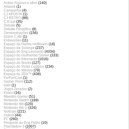
Action Figures e afins
(140)
Artwork
(1)
Campanha
(4)
CJ APOSTA
(1)
CJ RETRO
(88)
CJCast
(35)
Debate
(5)
Debate Filosófico
(8)
Demonstrações
(156)
Diário CJBr
(1)
Entrevistas
(11)
Espaço da Harley Hoffmann
(18)
Espaço da Solange
(237)
Espaço do Eng Leonardo
(4334)
Espaço do Guilherme Gamer
(333)
Espaço do Internauta
(1016)
Espaço do Noctis
(127)
Espaço do Victor Ludgero
(234)
Espaço do Wesley
(79)
Espaço do ZÈH™
(438)
ForFunCast
(1)
Gamer Point
(112)
inter
(1)
Jogos Zerados
(2)
Kinect
(16)
Maestro Gamer
(51)
Nintendo Switch
(189)
Nintendo Wii
(120)
Nintendo Wii U
(326)
Notícias
(221)
Outros
(44)
PC
(260)
Pergunte ao Eng Pablo
(10)
PlayStation 3
(1007)