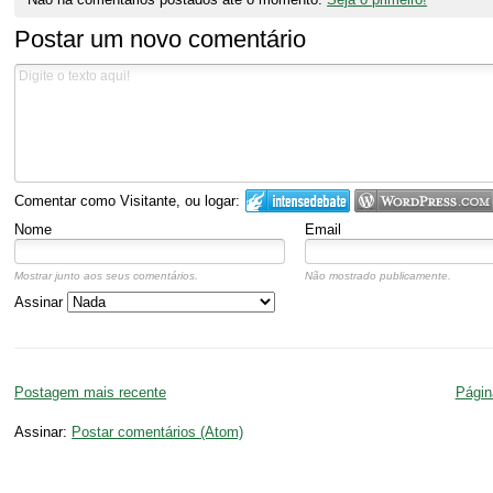
Postar um novo comentário
Comentar como Visitante, ou logar:
Nome
Email
Mostrar junto aos seus comentários.
Não mostrado publicamente.
Assinar
Postagem mais recente
Página
Assinar:
Postar comentários (Atom)