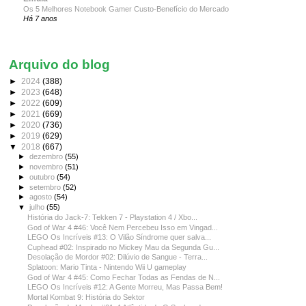
Os 5 Melhores Notebook Gamer Custo-Benefício do Mercado
Há 7 anos
Arquivo do blog
►
2024
(388)
►
2023
(648)
►
2022
(609)
►
2021
(669)
►
2020
(736)
►
2019
(629)
▼
2018
(667)
►
dezembro
(55)
►
novembro
(51)
►
outubro
(54)
►
setembro
(52)
►
agosto
(54)
▼
julho
(55)
História do Jack-7: Tekken 7 - Playstation 4 / Xbo...
God of War 4 #46: Você Nem Percebeu Isso em Vingad...
LEGO Os Incríveis #13: O Vilão Síndrome quer salva...
Cuphead #02: Inspirado no Mickey Mau da Segunda Gu...
Desolação de Mordor #02: Dilúvio de Sangue - Terra...
Splatoon: Mario Tinta - Nintendo Wii U gameplay
God of War 4 #45: Como Fechar Todas as Fendas de N...
LEGO Os Incríveis #12: A Gente Morreu, Mas Passa Bem!
Mortal Kombat 9: História do Sektor