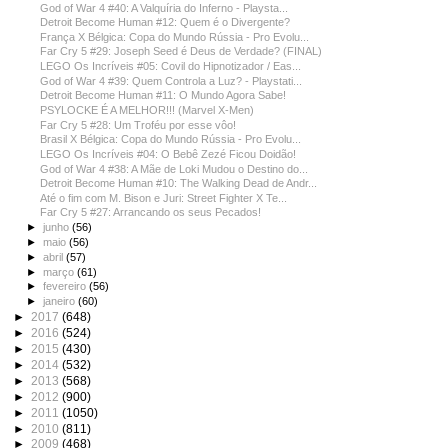
God of War 4 #40: A Valquíria do Inferno - Playsta...
Detroit Become Human #12: Quem é o Divergente?
França X Bélgica: Copa do Mundo Rússia - Pro Evolu...
Far Cry 5 #29: Joseph Seed é Deus de Verdade? (FINAL)
LEGO Os Incríveis #05: Covil do Hipnotizador / Eas...
God of War 4 #39: Quem Controla a Luz? - Playstati...
Detroit Become Human #11: O Mundo Agora Sabe!
PSYLOCKE É A MELHOR!!! (Marvel X-Men)
Far Cry 5 #28: Um Troféu por esse vôo!
Brasil X Bélgica: Copa do Mundo Rússia - Pro Evolu...
LEGO Os Incríveis #04: O Bebê Zezé Ficou Doidão!
God of War 4 #38: A Mãe de Loki Mudou o Destino do...
Detroit Become Human #10: The Walking Dead de Andr...
Até o fim com M. Bison e Juri: Street Fighter X Te...
Far Cry 5 #27: Arrancando os seus Pecados!
►
junho
(56)
►
maio
(56)
►
abril
(57)
►
março
(61)
►
fevereiro
(56)
►
janeiro
(60)
►
2017
(648)
►
2016
(524)
►
2015
(430)
►
2014
(532)
►
2013
(568)
►
2012
(900)
►
2011
(1050)
►
2010
(811)
►
2009
(468)