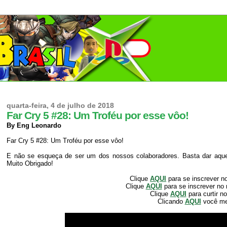
quarta-feira, 4 de julho de 2018
Far Cry 5 #28: Um Troféu por esse vôo!
By Eng Leonardo
Far Cry 5 #28: Um Troféu por esse vôo!
E não se esqueça de ser um dos nossos colaboradores. Basta dar aquele
Muito Obrigado!
Clique
AQUI
para se inscrever n
Clique
AQUI
para se inscrever no
Clique
AQUI
para curtir n
Clicando
AQUI
você m