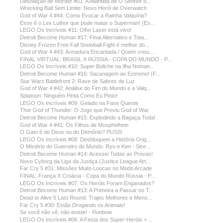
Desolação de Mordor #01: A Atlântida de O Senhor d...
Wrecking Ball Sem Limite: Novo Herói de Overwatch
God of War 4 #44: Como Evocar a Rainha Valquíria?
Esse é o Lex Luthor que pode matar o Superman! (Es...
LEGO Os Incríveis #11: Olho Laser está vivo!
Detroit Become Human #17: Final Alternativo e Tota...
Disney Frozen Free Fall Snowball Fight é melhor do...
God of War 4 #43: Armadura Encantada / Quem criou ...
FINAL VIRTUAL: BRASIL X RÚSSIA - COPA DO MUNDO - P...
LEGO Os Incríveis #10: Super Boliche na Ilha Noman...
Detroit Become Human #16: Sacanagem ao Extremo! (F...
Star Wars Battlefront 2: Rave de Sabres de Luz
God of War 4 #42: Análise do Fim do Mundo e a Valq...
Splatoon: Ninguém Pinta Como Eu Pinto!
LEGO Os Incríveis #09: Gelado na Fase Quente
Thor God of Thunder: O Jogo que Previu God of War
Detroit Become Human #15: Explodindo a Bagaça Toda!
God of War 4 #41: Os Filhos de Musphelhein
O Gato é de Deus ou do Demônio? PUSS!
LEGO Os Incríveis #08: Desbloqueei a História Orig...
O Mistério do Guerreiro do Mundo: Ryu e Ken - Stre...
Detroit Become Human #14: Acessei Todas as Provas!
Novo Cyborg da Liga da Justiça (Justice League Art...
Far Cry 5 #31: Missões Muito Loucas no Modo Arcade
FINAL: França X Croácia - Copa do Mundo Rússia - P...
LEGO Os Incríveis #07: Os Heróis Foram Enganados?
Detroit Become Human #13: A Primeira a Passar no T...
Dead or Alive 5 Last Round: Trajes Melhores e Meno...
Far Cry 5 #30: Estão Drogando os Animais!
Se você não vê, não existe! - Runbow
LEGO Os Incríveis #06: A Festa dos Super-Heróis + ...