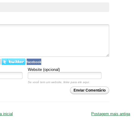
facebook
Website (opcional)
Se você tem um website, linke para ele aqui.
Enviar Comentário
 inicial
Postagem mais antiga