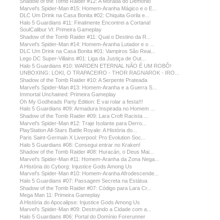
Shadow of the Tomb Raider #12: A Morada do Demônio
Marvel's Spider-Man #15: Homem-Aranha Mágico e o E...
DLC Um Drink na Casa Bonita #02: Chiquita Gorila e...
Halo 5 Guardians #11: Finalmente Encontrei a Cortana!
SoulCalibur VI: Primeira Gameplay
Shadow of the Tomb Raider #11: Qual o Destino da R...
Marvel's Spider-Man #14: Homem-Aranha Lutador e o ...
DLC Um Drink na Casa Bonita #01: Vampiros São Reai...
Lego DC Super-Villains #01: Liga da Justiça de Out...
Halo 5 Guardians #10: WARDEN ETERNAL NÃO É UM ROBÔ!
UNBOXING: LOKI, O TRAPACEIRO - THOR RAGNAROK - IRO...
Shadow of the Tomb Raider #10: A Serpente Prateada
Marvel's Spider-Man #13: Homem-Aranha e a Guerra S...
Immortal Unchained: Primeira Gameplay
Oh My Godheads Party Edition: E vai rolar a festa!!!
Halo 5 Guardians #09: Armadura Inspirada no Homem ...
Shadow of the Tomb Raider #09: Lara Croft Racista ...
Marvel's Spider-Man #12: Traje Isolante para Derro...
PlayStation All-Stars Battle Royale: A História do...
Paris Saint-Germain X Liverpool: Pro Evolution Soc...
Halo 5 Guardians #08: Consegui entrar no Kraken!
Shadow of the Tomb Raider #08: Huracán, o Deus Mai...
Marvel's Spider-Man #11: Homem-Aranha da Zona Nega...
A História do Cyborg: Injustice Gods Among Us
Marvel's Spider-Man #10: Homem-Aranha Afrodescende...
Halo 5 Guardians #07: Passagem Secreta na Estátua
Shadow of the Tomb Raider #07: Código para Lara Cr...
Mega Man 11: Primeira Gameplay
A História do Apocalipse: Injustice Gods Among Us
Marvel's Spider-Man #09: Destruindo a Cidade com a...
Halo 5 Guardians #06: Portal do Domínio Forerunner