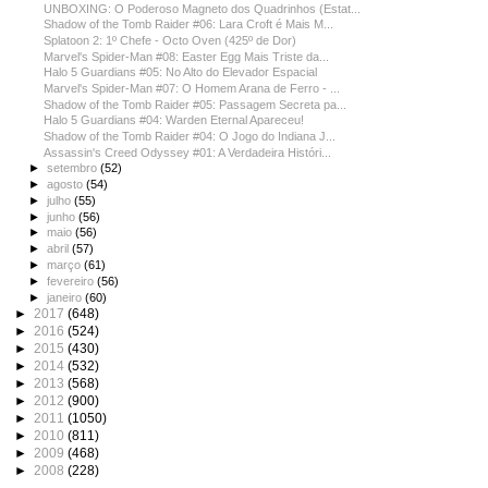
UNBOXING: O Poderoso Magneto dos Quadrinhos (Estat...
Shadow of the Tomb Raider #06: Lara Croft é Mais M...
Splatoon 2: 1º Chefe - Octo Oven (425º de Dor)
Marvel's Spider-Man #08: Easter Egg Mais Triste da...
Halo 5 Guardians #05: No Alto do Elevador Espacial
Marvel's Spider-Man #07: O Homem Arana de Ferro - ...
Shadow of the Tomb Raider #05: Passagem Secreta pa...
Halo 5 Guardians #04: Warden Eternal Apareceu!
Shadow of the Tomb Raider #04: O Jogo do Indiana J...
Assassin's Creed Odyssey #01: A Verdadeira Históri...
►
setembro
(52)
►
agosto
(54)
►
julho
(55)
►
junho
(56)
►
maio
(56)
►
abril
(57)
►
março
(61)
►
fevereiro
(56)
►
janeiro
(60)
►
2017
(648)
►
2016
(524)
►
2015
(430)
►
2014
(532)
►
2013
(568)
►
2012
(900)
►
2011
(1050)
►
2010
(811)
►
2009
(468)
►
2008
(228)