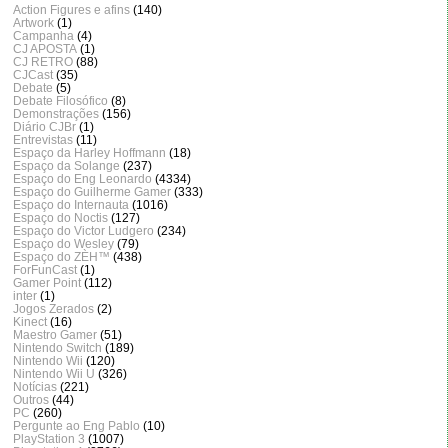
Action Figures e afins
(140)
Artwork
(1)
Campanha
(4)
CJ APOSTA
(1)
CJ RETRO
(88)
CJCast
(35)
Debate
(5)
Debate Filosófico
(8)
Demonstrações
(156)
Diário CJBr
(1)
Entrevistas
(11)
Espaço da Harley Hoffmann
(18)
Espaço da Solange
(237)
Espaço do Eng Leonardo
(4334)
Espaço do Guilherme Gamer
(333)
Espaço do Internauta
(1016)
Espaço do Noctis
(127)
Espaço do Victor Ludgero
(234)
Espaço do Wesley
(79)
Espaço do ZÈH™
(438)
ForFunCast
(1)
Gamer Point
(112)
inter
(1)
Jogos Zerados
(2)
Kinect
(16)
Maestro Gamer
(51)
Nintendo Switch
(189)
Nintendo Wii
(120)
Nintendo Wii U
(326)
Notícias
(221)
Outros
(44)
PC
(260)
Pergunte ao Eng Pablo
(10)
PlayStation 3
(1007)