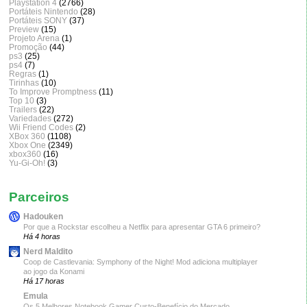
Playstation 4
(2766)
Portáteis Nintendo
(28)
Portáteis SONY
(37)
Preview
(15)
Projeto Arena
(1)
Promoção
(44)
ps3
(25)
ps4
(7)
Regras
(1)
Tirinhas
(10)
To Improve Promptness
(11)
Top 10
(3)
Trailers
(22)
Variedades
(272)
Wii Friend Codes
(2)
XBox 360
(1108)
Xbox One
(2349)
xbox360
(16)
Yu-Gi-Oh!
(3)
Parceiros
Hadouken
Por que a Rockstar escolheu a Netflix para apresentar GTA 6 primeiro?
Há 4 horas
Nerd Maldito
Coop de Castlevania: Symphony of the Night! Mod adiciona multiplayer
ao jogo da Konami
Há 17 horas
Emula
Os 5 Melhores Notebook Gamer Custo-Benefício do Mercado