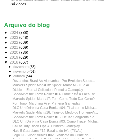
Há 7 anos
Arquivo do blog
►
2024
(388)
►
2023
(648)
►
2022
(609)
►
2021
(669)
►
2020
(736)
►
2019
(629)
▼
2018
(667)
►
dezembro
(55)
►
novembro
(51)
▼
outubro
(54)
Revanche: Brasil Vs Alemanha - Pro Evolution Socce...
Marvel's Spider-Man #18: Spider-Armor MK III, a Ar...
Diablo III Eternal Collection: Primeira Gameplay
Shadow of the Tomb Raider #14: Onde está a Faca Re...
Marvel's Spider-Man #17: Tem Como Tudo Dar Certo? ...
For Honor Marching Fire: Primeira Gameplay
DLC Um Drink na Casa Bonita #04: Final com o Micha...
Marvel's Spider-Man #16: Traje do Medo do Homem-Ar...
Shadow of the Tomb Raider #13: Deusa Sangrenta e o...
DLC Um Drink na Casa Bonita #03: Como Trazer Micha...
Call of Duty Black Ops 4: Primeira Gameplay
Halo 5 Guardians #12: Batalha de IA's (FINAL)
Lego DC Super-Villains #02: Sindicato do Crime da ...