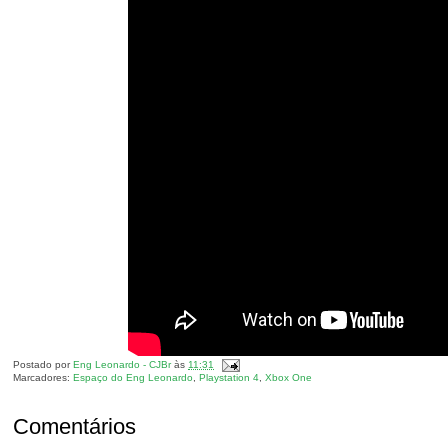
Postado por
Eng Leonardo - CJBr
às
11:31
Marcadores:
Espaço do Eng Leonardo
,
Playstation 4
,
Xbox One
Comentários