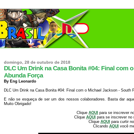
domingo, 28 de outubro de 2018
DLC Um Drink na Casa Bonita #04: Final com o
Abunda Força
By Eng Leonardo
DLC Um Drink na Casa Bonita #04: Final com o Michael Jackson - South 
E não se esqueça de ser um dos nossos colaboradores. Basta dar aquele
Muito Obrigado!
Clique
AQUI
para se inscrever n
Clique
AQUI
para se inscrever no
Clique
AQUI
para curtir n
Clicando
AQUI
você m