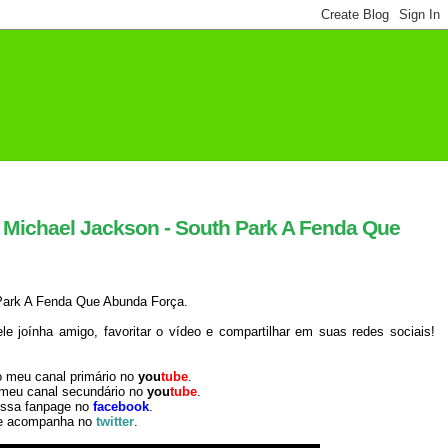
 Michael Jackson - South Park A Fenda Que
Park A Fenda Que Abunda Força.
 joínha amigo, favoritar o vídeo e compartilhar em suas redes sociais!
o meu canal primário no
you
tube
.
 meu canal secundário no
you
tube
.
ossa fanpage no
facebook
.
e acompanha no
twitter
.