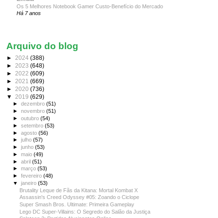
Os 5 Melhores Notebook Gamer Custo-Benefício do Mercado
Há 7 anos
Arquivo do blog
►
2024
(388)
►
2023
(648)
►
2022
(609)
►
2021
(669)
►
2020
(736)
▼
2019
(629)
►
dezembro
(51)
►
novembro
(51)
►
outubro
(54)
►
setembro
(53)
►
agosto
(56)
►
julho
(57)
►
junho
(53)
►
maio
(49)
►
abril
(51)
►
março
(53)
►
fevereiro
(48)
▼
janeiro
(53)
Brutality Leque de Fãs da Kitana: Mortal Kombat X
Assassin's Creed Odyssey #05: Zoando o Ciclope
Super Smash Bros. Ultimate: Primeira Gameplay
Lego DC Super-Villains: O Segredo do Salão da Justiça