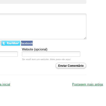
facebook
Website (opcional)
Se você tem um website, linke para ele aqui.
Enviar Comentário
 inicial
Postagem mais antiga