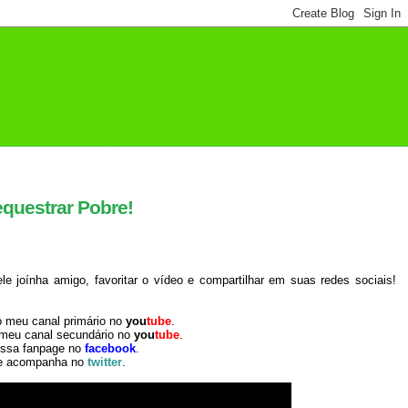
questrar Pobre!
 joínha amigo, favoritar o vídeo e compartilhar em suas redes sociais!
o meu canal primário no
you
tube
.
 meu canal secundário no
you
tube
.
ossa fanpage no
facebook
.
e acompanha no
twitter
.