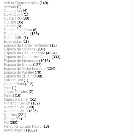
Action Figures e afins
(140)
Artwork
(1)
Campanha
(4)
CJ APOSTA
(1)
CJ RETRO
(88)
CJCast
(35)
Debate
(5)
Debate Filosófico
(8)
Demonstrações
(156)
Diário CJBr
(1)
Entrevistas
(11)
Espaço da Harley Hoffmann
(18)
Espaço da Solange
(237)
Espaço do Eng Leonardo
(4334)
Espaço do Guilherme Gamer
(333)
Espaço do Internauta
(1016)
Espaço do Noctis
(127)
Espaço do Victor Ludgero
(234)
Espaço do Wesley
(79)
Espaço do ZÈH™
(438)
ForFunCast
(1)
Gamer Point
(112)
inter
(1)
Jogos Zerados
(2)
Kinect
(16)
Maestro Gamer
(51)
Nintendo Switch
(189)
Nintendo Wii
(120)
Nintendo Wii U
(326)
Notícias
(221)
Outros
(44)
PC
(260)
Pergunte ao Eng Pablo
(10)
PlayStation 3
(1007)