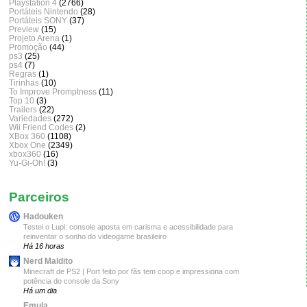
Playstation 4
(2766)
Portáteis Nintendo
(28)
Portáteis SONY
(37)
Preview
(15)
Projeto Arena
(1)
Promoção
(44)
ps3
(25)
ps4
(7)
Regras
(1)
Tirinhas
(10)
To Improve Promptness
(11)
Top 10
(3)
Trailers
(22)
Variedades
(272)
Wii Friend Codes
(2)
XBox 360
(1108)
Xbox One
(2349)
xbox360
(16)
Yu-Gi-Oh!
(3)
Parceiros
Hadouken
Testei o Lupi: console aposta em carisma e acessibilidade para
reinventar o sonho do videogame brasileiro
Há 16 horas
Nerd Maldito
Minecraft de PS2 | Port feito por fãs tem coop e impressiona com
potência do console da Sony
Há um dia
Emula