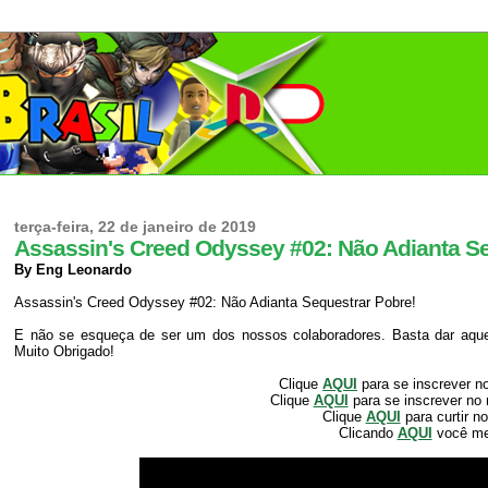
terça-feira, 22 de janeiro de 2019
Assassin's Creed Odyssey #02: Não Adianta Se
By Eng Leonardo
Assassin's Creed Odyssey #02: Não Adianta Sequestrar Pobre!
E não se esqueça de ser um dos nossos colaboradores. Basta dar aquele
Muito Obrigado!
Clique
AQUI
para se inscrever n
Clique
AQUI
para se inscrever no
Clique
AQUI
para curtir n
Clicando
AQUI
você m