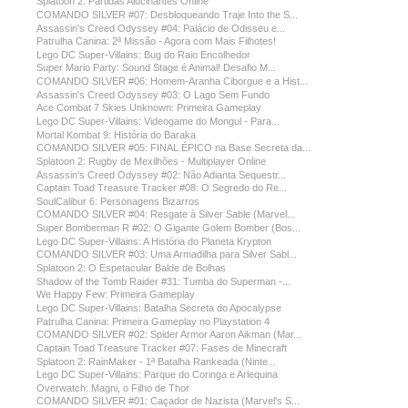
Splatoon 2: Partidas Alucinantes Online
COMANDO SILVER #07: Desbloqueando Traje Into the S...
Assassin's Creed Odyssey #04: Palácio de Odisseu e...
Patrulha Canina: 2ª Missão - Agora com Mais Filhotes!
Lego DC Super-Villains: Bug do Raio Encolhedor
Super Mario Party: Sound Stage é Animal! Desafio M...
COMANDO SILVER #06: Homem-Aranha Ciborgue e a Hist...
Assassin's Creed Odyssey #03: O Lago Sem Fundo
Ace Combat 7 Skies Unknown: Primeira Gameplay
Lego DC Super-Villains: Videogame do Mongul - Para...
Mortal Kombat 9: História do Baraka
COMANDO SILVER #05: FINAL ÉPICO na Base Secreta da...
Splatoon 2: Rugby de Mexilhões - Multiplayer Online
Assassin's Creed Odyssey #02: Não Adianta Sequestr...
Captain Toad Treasure Tracker #08: O Segredo do Re...
SoulCalibur 6: Personagens Bizarros
COMANDO SILVER #04: Resgate à Silver Sable (Marvel...
Super Bomberman R #02: O Gigante Golem Bomber (Bos...
Lego DC Super-Villains: A História do Planeta Krypton
COMANDO SILVER #03: Uma Armadilha para Silver Sabl...
Splatoon 2: O Espetacular Balde de Bolhas
Shadow of the Tomb Raider #31: Tumba do Superman -...
We Happy Few: Primeira Gameplay
Lego DC Super-Villains: Batalha Secreta do Apocalypse
Patrulha Canina: Primeira Gameplay no Playstation 4
COMANDO SILVER #02: Spider Armor Aaron Aikman (Mar...
Captain Toad Treasure Tracker #07: Fases de Minecraft
Splatoon 2: RainMaker - 1ª Batalha Rankeada (Ninte...
Lego DC Super-Villains: Parque do Coringa e Arlequina
Overwatch: Magni, o Filho de Thor
COMANDO SILVER #01: Caçador de Nazista (Marvel's S...