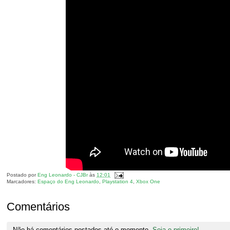
Postado por
Eng Leonardo - CJBr
às
12:01
Marcadores:
Espaço do Eng Leonardo
,
Playstation 4
,
Xbox One
Comentários
Não há comentários postados até o momento.
Seja o primeiro!