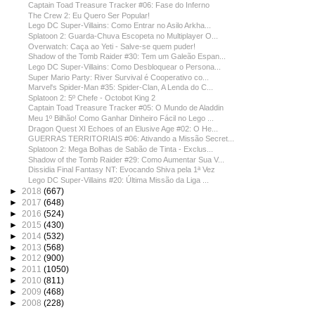
Captain Toad Treasure Tracker #06: Fase do Inferno
The Crew 2: Eu Quero Ser Popular!
Lego DC Super-Villains: Como Entrar no Asilo Arkha...
Splatoon 2: Guarda-Chuva Escopeta no Multiplayer O...
Overwatch: Caça ao Yeti - Salve-se quem puder!
Shadow of the Tomb Raider #30: Tem um Galeão Espan...
Lego DC Super-Villains: Como Desbloquear o Persona...
Super Mario Party: River Survival é Cooperativo co...
Marvel's Spider-Man #35: Spider-Clan, A Lenda do C...
Splatoon 2: 5º Chefe - Octobot King 2
Captain Toad Treasure Tracker #05: O Mundo de Aladdin
Meu 1º Bilhão! Como Ganhar Dinheiro Fácil no Lego ...
Dragon Quest XI Echoes of an Elusive Age #02: O He...
GUERRAS TERRITORIAIS #06: Ativando a Missão Secret...
Splatoon 2: Mega Bolhas de Sabão de Tinta - Exclus...
Shadow of the Tomb Raider #29: Como Aumentar Sua V...
Dissidia Final Fantasy NT: Evocando Shiva pela 1ª Vez
Lego DC Super-Villains #20: Última Missão da Liga ...
►
2018
(667)
►
2017
(648)
►
2016
(524)
►
2015
(430)
►
2014
(532)
►
2013
(568)
►
2012
(900)
►
2011
(1050)
►
2010
(811)
►
2009
(468)
►
2008
(228)