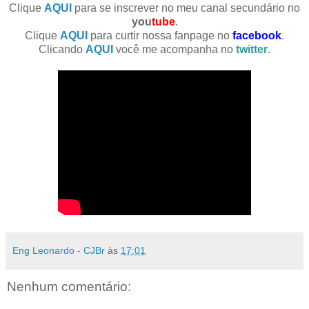
Clique
AQUI
para se inscrever no meu canal secundário no
you
tube
.
Clique
AQUI
para curtir nossa fanpage no
facebook
.
Clicando
AQUI
você me acompanha no
twitter
.
Eng Leonardo - CJBr
às
17:01
Nenhum comentário: