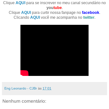
Clique
AQUI
para se inscrever no meu canal secundário no
you
tube
.
Clique
AQUI
para curtir nossa fanpage no
facebook
.
Clicando
AQUI
você me acompanha no
twitter
.
Eng Leonardo - CJBr
às
17:01
Nenhum comentário: