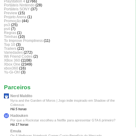
Playstation 4
(2766)
Portáteis Nintendo
(28)
Portáteis SONY
(37)
Preview
(15)
Projeto Arena
(1)
Promoção
(44)
ps3
(25)
ps4
(7)
Regras
(1)
Tirinhas
(10)
To Improve Promptness
(11)
Top 10
(3)
Trailers
(22)
Variedades
(272)
Wii Friend Codes
(2)
XBox 360
(1108)
Xbox One
(2349)
xbox360
(16)
Yu-Gi-Oh!
(3)
Parceiros
Nerd Maldito
Nyra and the Garden of Moros | Jogo indie inspirado em Shadow of the
Colossus
Há 5 horas
Hadouken
Por que a Rockstar escolheu a Netflix para apresentar GTA 6 primeiro?
Há 17 horas
Emula
Os 5 Melhores Notebook Gamer Custo-Benefício do Mercado