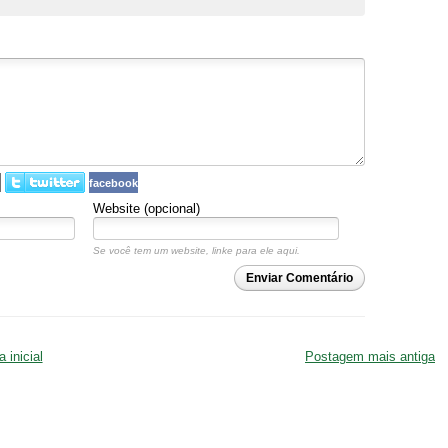
facebook
Website (opcional)
Se você tem um website, linke para ele aqui.
Enviar Comentário
 inicial
Postagem mais antiga