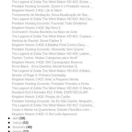
The Legend of Zelda The Wind Waker HD #23: Existe ...
Predator Hunting Grounds: Quem é o Predador nessa ...
Kingdom Hearts 3 #31: Lilo & Stitch
Treinamento de Meditação: Nova Atualização de Star...
The Legend of Zelda The Wind Waker HD #22: Bat-Cav...
Predator Hunting Grounds: Fazendo Tudo Direitinho!
Kingdom Hearts 3 #30: Big Hero 6
Overwatch: Rouba Bandeira na Base do Gelo
The Legend of Zelda The Wind Waker HD #21: Copiara...
História do Rashid: Street Fighter 5
Kingdom Hearts 3 #29: A Batalha Final Contra Davy ...
Predator Hunting Grounds: Vencendo Sem Querer
The Legend of Zelda The Wind Waker HD #20: Labirin...
Toybox Turbos: Muitas Categorias para Você!
Kingdom Hearts 3 #28: 300 Caranguejos Brancos
Erron Black - Erva Daninha: Mortal Kombat 11
The Legend of Zelda The Wind Waker HD #19: A Maior...
Streets of Rage 4: Primeira Gameplay
Kingdom Hearts 3 #27: Ariel, a Pequena Sereia
Predator Hunting Grounds: Predador Prendeu a Porta
The Legend of Zelda The Wind Waker HD #18: O Marte...
Resident Evil 3 Remake #12: FINAL ESPETACULAR!
Kingdom Hearts 3 #26: Piratas do Caribe
Predator Hunting Grounds: Se Eu Não Ganho, Ninguém...
The Legend of Zelda The Wind Waker HD #17: Caminho...
Corpo e Mente na Quarentena: Debate Filosófico com...
Kingdom Hearts 3 #25: O Rei Leão Apareceu!
►
abril
(58)
►
março
(52)
►
fevereiro
(48)
►
janeiro
(53)