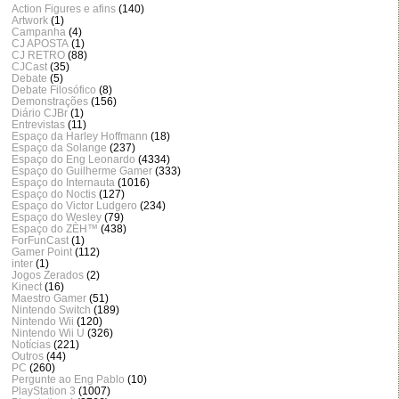
Action Figures e afins
(140)
Artwork
(1)
Campanha
(4)
CJ APOSTA
(1)
CJ RETRO
(88)
CJCast
(35)
Debate
(5)
Debate Filosófico
(8)
Demonstrações
(156)
Diário CJBr
(1)
Entrevistas
(11)
Espaço da Harley Hoffmann
(18)
Espaço da Solange
(237)
Espaço do Eng Leonardo
(4334)
Espaço do Guilherme Gamer
(333)
Espaço do Internauta
(1016)
Espaço do Noctis
(127)
Espaço do Victor Ludgero
(234)
Espaço do Wesley
(79)
Espaço do ZÈH™
(438)
ForFunCast
(1)
Gamer Point
(112)
inter
(1)
Jogos Zerados
(2)
Kinect
(16)
Maestro Gamer
(51)
Nintendo Switch
(189)
Nintendo Wii
(120)
Nintendo Wii U
(326)
Notícias
(221)
Outros
(44)
PC
(260)
Pergunte ao Eng Pablo
(10)
PlayStation 3
(1007)