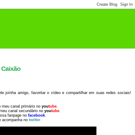
 Caixão
 joínha amigo, favoritar o vídeo e compartilhar em suas redes sociais!
o meu canal primário no
you
tube
.
 meu canal secundário no
you
tube
.
ossa fanpage no
facebook
.
e acompanha no
twitter
.