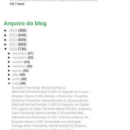
Há 7 anos
Arquivo do blog
►
2024
(388)
►
2023
(648)
►
2022
(609)
►
2021
(669)
▼
2020
(736)
►
dezembro
(57)
►
novembro
(60)
►
outubro
(63)
►
setembro
(60)
►
agosto
(62)
►
julho
(66)
►
junho
(89)
▼
maio
(68)
Scorpion Friendship: Mortal Kombat 11
Aftermath Mortal Kombat 11 #03: O Segredo da Coroa...
Kingdom Hearts 3 #40: Abrindo o Reino dos Corações
RoboCop Friendship: Mortal Kombat 11 (Expansão Aft...
Aftermath Mortal Kombat 11 #02: O Segredo no Caixão
The Legend of Zelda The Wind Waker HD #31: A Mensa...
Fujin Friendship: Mortal Kombat 11 (Expansão After...
Aftermath Mortal Kombat 11 #01: Uma Nova Aliança M...
Kingdom Hearts 3 #39: Destruindo uma Keyblade
Coringa Joker Friendship: Mortal Kombat 11 (Expans...