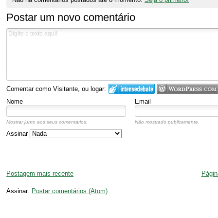
Postar um novo comentário
Comentar como Visitante, ou logar:
Nome
Email
Mostrar junto aos seus comentários.
Não mostrado publicamente.
Assinar
Postagem mais recente
Página
Assinar:
Postar comentários (Atom)