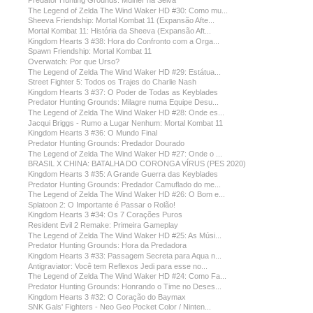
Predator Hunting Grounds: Mulher na Selva
The Legend of Zelda The Wind Waker HD #30: Como mu...
Sheeva Friendship: Mortal Kombat 11 (Expansão Afte...
Mortal Kombat 11: História da Sheeva (Expansão Aft...
Kingdom Hearts 3 #38: Hora do Confronto com a Orga...
Spawn Friendship: Mortal Kombat 11
Overwatch: Por que Urso?
The Legend of Zelda The Wind Waker HD #29: Estátua...
Street Fighter 5: Todos os Trajes do Charlie Nash
Kingdom Hearts 3 #37: O Poder de Todas as Keyblades
Predator Hunting Grounds: Milagre numa Equipe Desu...
The Legend of Zelda The Wind Waker HD #28: Onde es...
Jacqui Briggs - Rumo a Lugar Nenhum: Mortal Kombat 11
Kingdom Hearts 3 #36: O Mundo Final
Predator Hunting Grounds: Predador Dourado
The Legend of Zelda The Wind Waker HD #27: Onde o ...
BRASIL X CHINA: BATALHA DO CORONGA VÍRUS (PES 2020)
Kingdom Hearts 3 #35: A Grande Guerra das Keyblades
Predator Hunting Grounds: Predador Camuflado do me...
The Legend of Zelda The Wind Waker HD #26: O Bom e...
Splatoon 2: O Importante é Passar o Rolão!
Kingdom Hearts 3 #34: Os 7 Corações Puros
Resident Evil 2 Remake: Primeira Gameplay
The Legend of Zelda The Wind Waker HD #25: As Músi...
Predator Hunting Grounds: Hora da Predadora
Kingdom Hearts 3 #33: Passagem Secreta para Aqua n...
Antigraviator: Você tem Reflexos Jedi para esse no...
The Legend of Zelda The Wind Waker HD #24: Como Fa...
Predator Hunting Grounds: Honrando o Time no Deses...
Kingdom Hearts 3 #32: O Coração do Baymax
SNK Gals' Fighters - Neo Geo Pocket Color / Ninten...