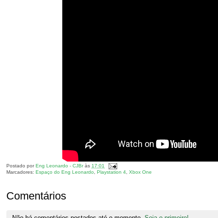
Postado por
Eng Leonardo - CJBr
às
17:01
Marcadores:
Espaço do Eng Leonardo
,
Playstation 4
,
Xbox One
Comentários
Não há comentários postados até o momento.
Seja o primeiro!