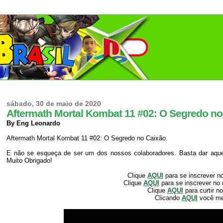
sábado, 30 de maio de 2020
Aftermath Mortal Kombat 11 #02: O Segredo no
By Eng Leonardo
Aftermath Mortal Kombat 11 #02: O Segredo no Caixão.
E não se esqueça de ser um dos nossos colaboradores. Basta dar aquele
Muito Obrigado!
Clique
AQUI
para se inscrever n
Clique
AQUI
para se inscrever no
Clique
AQUI
para curtir n
Clicando
AQUI
você m