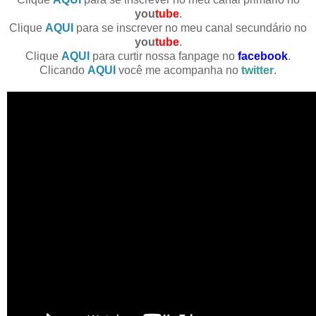
you
tube
.
Clique
AQUI
para se inscrever no meu canal secundário no
you
tube
.
Clique
AQUI
para curtir nossa fanpage no
facebook
.
Clicando
AQUI
você me acompanha no
twitter
.