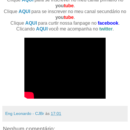
you
tube
.
Clique
AQUI
para se inscrever no meu canal secundário no
you
tube
.
Clique
AQUI
para curtir nossa fanpage no
facebook
.
Clicando
AQUI
você me acompanha no
twitter
.
Eng Leonardo - CJBr
às
17:01
Nenhum comentário: