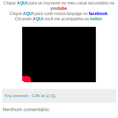
Clique
AQUI
para se inscrever no meu canal secundário no
you
tube
.
Clique
AQUI
para curtir nossa fanpage no
facebook
.
Clicando
AQUI
você me acompanha no
twitter
.
Eng Leonardo - CJBr
às
17:01
Nenhum comentário: