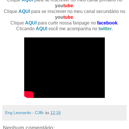
you
tube
.
Clique
AQUI
para se inscrever no meu canal secundário no
you
tube
.
Clique
AQUI
para curtir nossa fanpage no
facebook
.
Clicando
AQUI
você me acompanha no
twitter
.
Eng Leonardo - CJBr
às
12:16
Nenhum comentário: