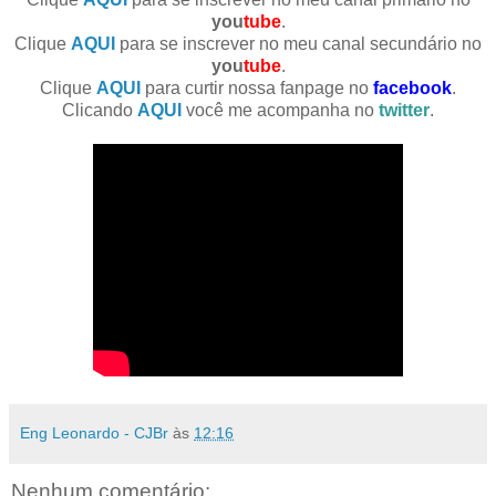
you
tube
.
Clique
AQUI
para se inscrever no meu canal secundário no
you
tube
.
Clique
AQUI
para curtir nossa fanpage no
facebook
.
Clicando
AQUI
você me acompanha no
twitter
.
Eng Leonardo - CJBr
às
12:16
Nenhum comentário: