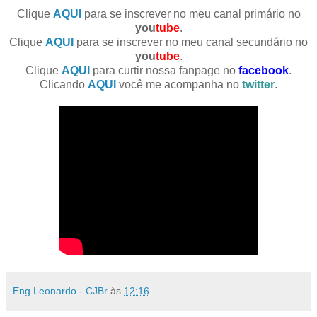
Clique
AQUI
para se inscrever no meu canal primário no
you
tube
.
Clique
AQUI
para se inscrever no meu canal secundário no
you
tube
.
Clique
AQUI
para curtir nossa fanpage no
facebook
.
Clicando
AQUI
você me acompanha no
twitter
.
Eng Leonardo - CJBr
às
12:16