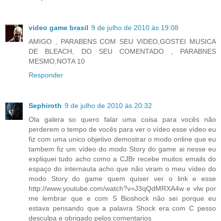
video game brasil
9 de julho de 2010 às 19:08
AMIGO , PARABENS COM SEU VIDEO,GOSTEI MUSICA
DE BLEACH, DO SEU COMENTADO , PARABNES
MESMO,NOTA 10
Responder
Sephiroth
9 de julho de 2010 às 20:32
Ola galera so quero falar uma coisa para vocês não
perderem o tempo de vocês para ver o vídeo esse vídeo eu
fiz com uma unico objetivo demostrar o modo online que eu
tambem fiz um vídeo do modo Story do game ai nesse eu
expliquei tudo acho como a CJBr recebe muitos emails do
espaço do internauta acho que não viram o meu vídeo do
modo Story do game quem quiser ver o link e esse
http://www.youtube.com/watch?v=J3qQdMRXA4w e vlw por
me lembrar que e com S Bioshock não sei porque eu
estava pensando que a palavra Shock era com C pesso
desculpa e obrigado pelos comentarios