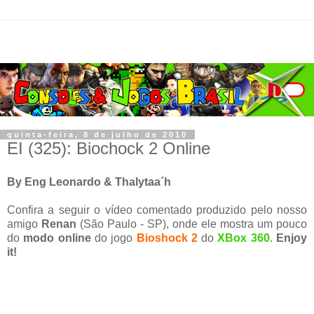
quinta-feira, 8 de julho de 2010
EI (325): Biochock 2 Online
By Eng Leonardo & Thalytaa´h
Confira a seguir o vídeo comentado produzido pelo nosso
amigo
Renan
(São Paulo - SP), onde ele mostra um pouco
do
modo online
do jogo
Bioshock 2
do
XBox 360
.
Enjoy
it!