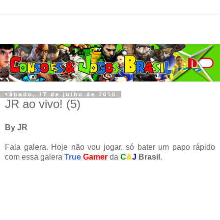
sábado, 17 de julho de 2010
JR ao vivo! (5)
By JR
Fala galera. Hoje não vou jogar, só bater um papo rápido
com essa galera
True
Gamer
da
C
&
J
Brasil
.