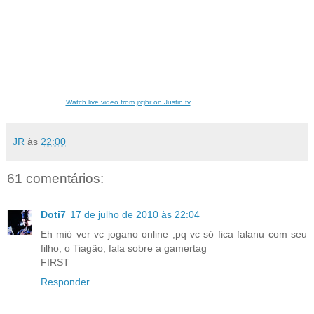
Watch live video from jrcjbr on Justin.tv
JR
às
22:00
61 comentários:
Doti7
17 de julho de 2010 às 22:04
Eh mió ver vc jogano online ,pq vc só fica falanu com seu
filho, o Tiagão, fala sobre a gamertag
FIRST
Responder