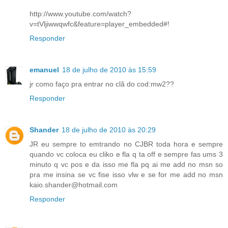
http://www.youtube.com/watch?
v=tVljiwwqwfc&feature=player_embedded#!
Responder
emanuel
18 de julho de 2010 às 15:59
jr como faço pra entrar no clã do cod:mw2??
Responder
Shander
18 de julho de 2010 às 20:29
JR eu sempre to emtrando no CJBR toda hora e sempre
quando vc coloca eu cliko e fla q ta off e sempre fas ums 3
minuto q vc pos e da isso me fla pq ai me add no msn so
pra me insina se vc fise isso vlw e se for me add no msn
kaio.shander@hotmail.com
Responder