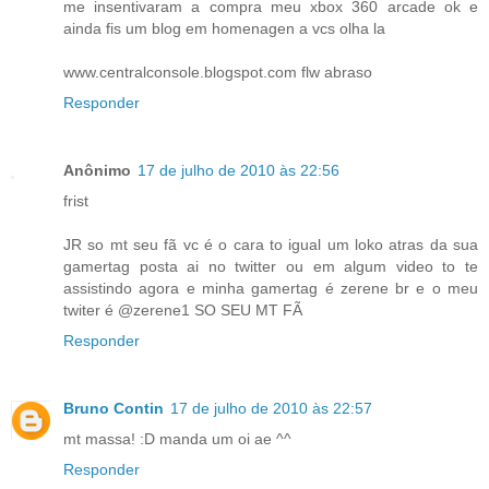
me insentivaram a compra meu xbox 360 arcade ok e
ainda fis um blog em homenagen a vcs olha la
www.centralconsole.blogspot.com flw abraso
Responder
Anônimo
17 de julho de 2010 às 22:56
frist
JR so mt seu fã vc é o cara to igual um loko atras da sua
gamertag posta ai no twitter ou em algum video to te
assistindo agora e minha gamertag é zerene br e o meu
twiter é @zerene1 SO SEU MT FÃ
Responder
Bruno Contin
17 de julho de 2010 às 22:57
mt massa! :D manda um oi ae ^^
Responder