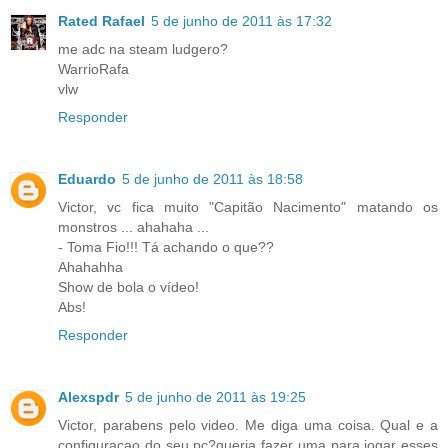
Rated Rafael
5 de junho de 2011 às 17:32
me adc na steam ludgero?
WarrioRafa
vlw
Responder
Eduardo
5 de junho de 2011 às 18:58
Victor, vc fica muito "Capitão Nacimento" matando os
monstros ... ahahaha ...
- Toma Fio!!! Tá achando o que??
Ahahahha
Show de bola o vídeo!
Abs!
Responder
Alexspdr
5 de junho de 2011 às 19:25
Victor, parabens pelo video. Me diga uma coisa. Qual e a
configuracao do seu pc?queria fazer uma para jogar esses