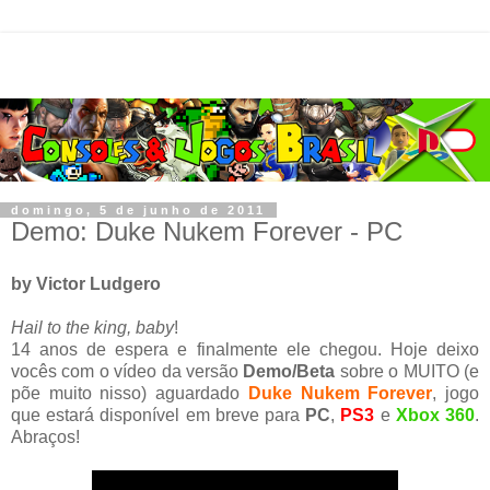
domingo, 5 de junho de 2011
Demo: Duke Nukem Forever - PC
by Victor Ludgero
Hail to the king, baby
!
14 anos de espera e finalmente ele chegou. Hoje deixo
vocês com o vídeo da versão
Demo/Beta
sobre o MUITO (e
põe muito nisso) aguardado
Duke Nukem Forever
, jogo
que estará disponível em breve para
PC
,
PS3
e
Xbox 360
.
Abraços!