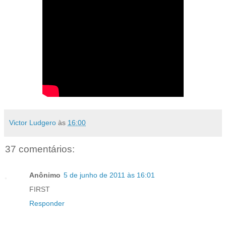
Victor Ludgero
às
16:00
37 comentários:
Anônimo
5 de junho de 2011 às 16:01
FIRST
Responder