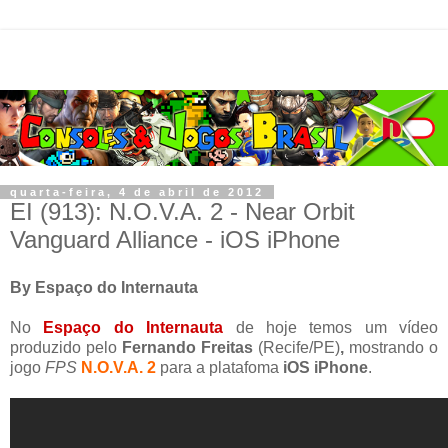
quarta-feira, 4 de abril de 2012
EI (913): N.O.V.A. 2 - Near Orbit
Vanguard Alliance - iOS iPhone
By Espaço do Internauta
No
Espaço do Internauta
de hoje temos um vídeo
produzido pelo
Fernando Freitas
(Recife/PE)
,
mostrando o
jogo
FPS
N.O.V.A. 2
para a platafoma
iOS iPhone
.