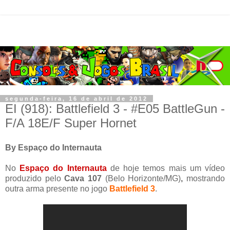
segunda-feira, 16 de abril de 2012
EI (918): Battlefield 3 - #E05 BattleGun -
F/A 18E/F Super Hornet
By Espaço do Internauta
No
Espaço do Internauta
de hoje temos mais um vídeo
produzido pelo
Cava 107
(Belo Horizonte/MG)
,
mostrando
outra arma presente no jogo
Battlefield 3
.