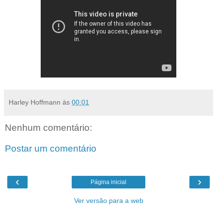
Harley Hoffmann
às
00:01
Nenhum comentário:
Postar um comentário
‹
›
Página inicial
Ver versão para a web