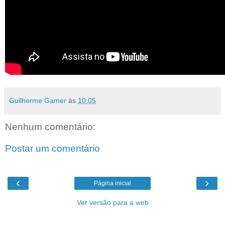
Guilherme Gamer
às
10:05
Nenhum comentário:
Postar um comentário
‹
›
Página inicial
Ver versão para a web