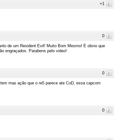
+1
0
anto de um Resident Evil! Muito Bom Mesmo! É obvio que
são engraçados. Parabens pelo video!
0
is tem mas ação que o re5 parece ate CoD, essa capcom
0