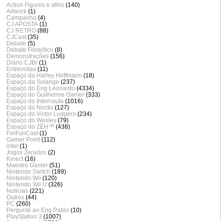
Action Figures e afins
(140)
Artwork
(1)
Campanha
(4)
CJ APOSTA
(1)
CJ RETRO
(88)
CJCast
(35)
Debate
(5)
Debate Filosófico
(8)
Demonstrações
(156)
Diário CJBr
(1)
Entrevistas
(11)
Espaço da Harley Hoffmann
(18)
Espaço da Solange
(237)
Espaço do Eng Leonardo
(4334)
Espaço do Guilherme Gamer
(333)
Espaço do Internauta
(1016)
Espaço do Noctis
(127)
Espaço do Victor Ludgero
(234)
Espaço do Wesley
(79)
Espaço do ZÈH™
(438)
ForFunCast
(1)
Gamer Point
(112)
inter
(1)
Jogos Zerados
(2)
Kinect
(16)
Maestro Gamer
(51)
Nintendo Switch
(189)
Nintendo Wii
(120)
Nintendo Wii U
(326)
Notícias
(221)
Outros
(44)
PC
(260)
Pergunte ao Eng Pablo
(10)
PlayStation 3
(1007)