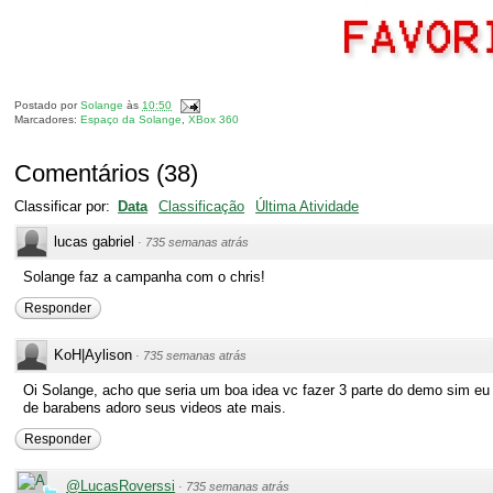
Postado por
Solange
às
10:50
Marcadores:
Espaço da Solange
,
XBox 360
Comentários
(
38
)
Classificar por:
Data
Classificação
Última Atividade
lucas gabriel
·
735 semanas atrás
Solange faz a campanha com o chris!
Responder
KoH|Aylison
·
735 semanas atrás
Oi Solange, acho que seria um boa idea vc fazer 3 parte do demo sim eu
de barabens adoro seus videos ate mais.
Responder
@LucasRoverssi
·
735 semanas atrás