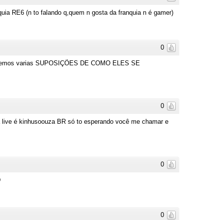
ia RE6 (n to falando q,quem n gosta da franquia n é gamer)
0
dos, temos varias SUPOSIÇÕES DE COMO ELES SE
0
a live é kinhusoouza BR só to esperando você me chamar e
0
D
0