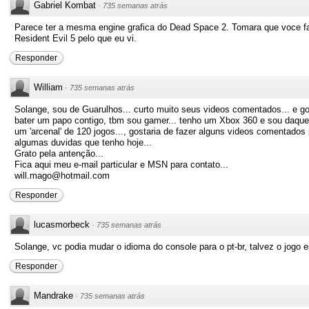
Gabriel Kombat
·
735 semanas atrás
Parece ter a mesma engine grafica do Dead Space 2. Tomara que voce fa
Resident Evil 5 pelo que eu vi.
Responder
William
·
735 semanas atrás
Solange, sou de Guarulhos... curto muito seus videos comentados... e g
bater um papo contigo, tbm sou gamer... tenho um Xbox 360 e sou daqu
um 'arcenal' de 120 jogos..., gostaria de fazer alguns videos comentado
algumas duvidas que tenho hoje...
Grato pela antenção...
Fica aqui meu e-mail particular e MSN para contato...
will.mago@hotmail.com
Responder
lucasmorbeck
·
735 semanas atrás
Solange, vc podia mudar o idioma do console para o pt-br, talvez o jogo 
Responder
Mandrake
·
735 semanas atrás