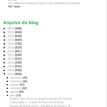
Os 5 Melhores Notebook Gamer Custo-Benefício do Mercado
Há 7 anos
Arquivo do blog
►
2024
(388)
►
2023
(648)
►
2022
(609)
►
2021
(669)
►
2020
(736)
►
2019
(629)
►
2018
(667)
►
2017
(648)
►
2016
(524)
►
2015
(430)
►
2014
(532)
►
2013
(568)
▼
2012
(900)
►
dezembro
(50)
►
novembro
(56)
►
outubro
(51)
►
setembro
(60)
►
agosto
(65)
▼
julho
(72)
EI (961): Mad Riders e o Brasil no Mundo dos Games
Convocação 2 - Craque do Povo (ou da Pova)
Sorento de Sirene (DLC) - Cavaleiros do Zodíaco: B...