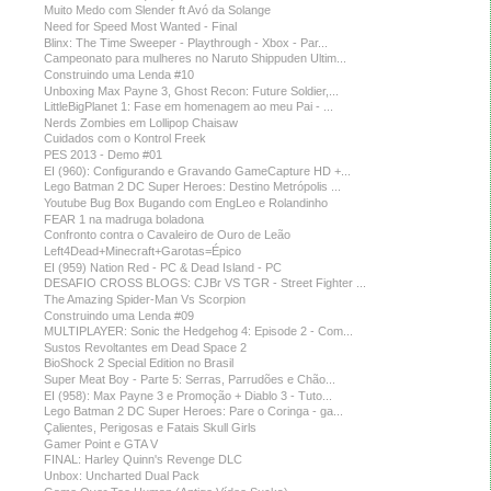
Muito Medo com Slender ft Avó da Solange
Need for Speed Most Wanted - Final
Blinx: The Time Sweeper - Playthrough - Xbox - Par...
Campeonato para mulheres no Naruto Shippuden Ultim...
Construindo uma Lenda #10
Unboxing Max Payne 3, Ghost Recon: Future Soldier,...
LittleBigPlanet 1: Fase em homenagem ao meu Pai - ...
Nerds Zombies em Lollipop Chaisaw
Cuidados com o Kontrol Freek
PES 2013 - Demo #01
EI (960): Configurando e Gravando GameCapture HD +...
Lego Batman 2 DC Super Heroes: Destino Metrópolis ...
Youtube Bug Box Bugando com EngLeo e Rolandinho
FEAR 1 na madruga boladona
Confronto contra o Cavaleiro de Ouro de Leão
Left4Dead+Minecraft+Garotas=Épico
EI (959) Nation Red - PC & Dead Island - PC
DESAFIO CROSS BLOGS: CJBr VS TGR - Street Fighter ...
The Amazing Spider-Man Vs Scorpion
Construindo uma Lenda #09
MULTIPLAYER: Sonic the Hedgehog 4: Episode 2 - Com...
Sustos Revoltantes em Dead Space 2
BioShock 2 Special Edition no Brasil
Super Meat Boy - Parte 5: Serras, Parrudões e Chão...
EI (958): Max Payne 3 e Promoção + Diablo 3 - Tuto...
Lego Batman 2 DC Super Heroes: Pare o Coringa - ga...
Çalientes, Perigosas e Fatais Skull Girls
Gamer Point e GTA V
FINAL: Harley Quinn's Revenge DLC
Unbox: Uncharted Dual Pack