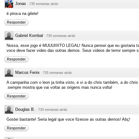
Jonas
·
735 semanas atrás
é piroca na gilete!
Responder
Gabriel Kombat
·
735 semanas atrás
Nossa, esse jogo é MUUUIIIITO LEGAL! Nunca pensei que eu gostaria t
voce deve fazer video das outras demos. Seus videos de terror sempre 
Responder
Marcus Fenix
·
735 semanas atrás
A campanha com o leon ja tinha visto, e vi a do chris também, a do chr
.sempre mostra que vai voltar as origens mas nunca volta!
Responder
Douglas B.
·
735 semanas atrás
Gostei bastante! Seria legal que voce fizesse as outras demos! Abç!
Responder