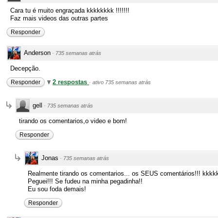
Cara tu é muito engraçada kkkkkkkk !!!!!!!
Faz mais videos das outras partes
Responder
Anderson
·
735 semanas atrás
Decepção.
2 respostas
Responder
·
ativo 735 semanas atrás
gell
·
735 semanas atrás
tirando os comentarios,o video e bom!
Responder
Jonas
·
735 semanas atrás
Realmente tirando os comentarios... os SEUS comentários!!! kkkk
Peguei!!! Se fudeu na minha pegadinha!!
Eu sou foda demais!
Responder