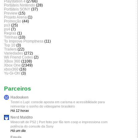
Playstation 4
(2766)
Portáteis Nintendo
(28)
Portáteis SONY
(37)
Preview
(15)
Projeto Arena
(1)
Promoção
(44)
ps3
(25)
ps4
(7)
Regras
(1)
Tirinhas
(10)
To Improve Promptness
(11)
Top 10
(3)
Trailers
(22)
Variedades
(272)
Wii Friend Codes
(2)
XBox 360
(1108)
Xbox One
(2349)
xbox360
(16)
Yu-Gi-Oh!
(3)
Parceiros
Hadouken
Testei o Lupi: console aposta em carisma e acessibilidade para
reinventar o sonho do videogame brasileiro
Há 12 horas
Nerd Maldito
Minecraft de PS2 | Port feito por fãs tem coop e impressiona com
potência do console da Sony
Há um dia
Emula