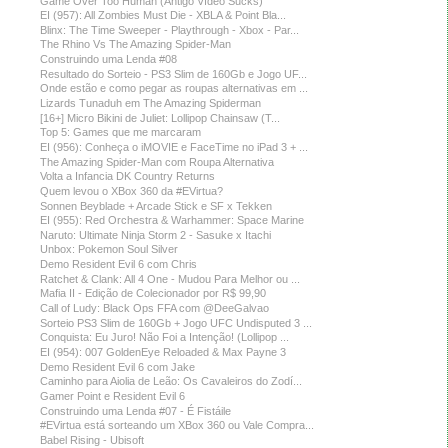
Game Over Too Human (Antigo Vídeo Sucks)
EI (957): All Zombies Must Die - XBLA & Point Bla...
Blinx: The Time Sweeper - Playthrough - Xbox - Par...
The Rhino Vs The Amazing Spider-Man
Construindo uma Lenda #08
Resultado do Sorteio - PS3 Slim de 160Gb e Jogo UF...
Onde estão e como pegar as roupas alternativas em ...
Lizards Tunaduh em The Amazing Spiderman
[16+] Micro Bikini de Juliet: Lollipop Chainsaw (T...
Top 5: Games que me marcaram
EI (956): Conheça o iMOVIE e FaceTime no iPad 3 + ...
The Amazing Spider-Man com Roupa Alternativa
Volta a Infancia DK Country Returns
Quem levou o XBox 360 da #EVirtua?
Sonnen Beyblade + Arcade Stick e SF x Tekken
EI (955): Red Orchestra & Warhammer: Space Marine
Naruto: Ultimate Ninja Storm 2 - Sasuke x Itachi
Unbox: Pokemon Soul Silver
Demo Resident Evil 6 com Chris
Ratchet & Clank: All 4 One - Mudou Para Melhor ou ...
Mafia II - Edição de Colecionador por R$ 99,90
Call of Ludy: Black Ops FFA com @DeeGalvao
Sorteio PS3 Slim de 160Gb + Jogo UFC Undisputed 3 ...
Conquista: Eu Juro! Não Foi a Intenção! (Lollipop ...
EI (954): 007 GoldenEye Reloaded & Max Payne 3
Demo Resident Evil 6 com Jake
Caminho para Aiolia de Leão: Os Cavaleiros do Zodí...
Gamer Point e Resident Evil 6
Construindo uma Lenda #07 - É Fistáile
#EVirtua está sorteando um XBox 360 ou Vale Compra...
Babel Rising - Ubisoft