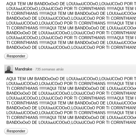
AQUI TEM UM BANDOoOoO DE LOUUuuUCOOoO,LOUuUCOoO POR TI 
LOUUuuUCOOoO,LOUuUCOoO POR TI CORINTHIANS !!!!!!AQUI T
TI CORINTHIANS !!!!!!AQUI TEM UM BANDOoOoO DE LOUUuuUCOOo
BANDOoOoO DE LOUUuuUCOOoO,LOUuUCOoO POR TI CORINTHIANS 
LOUUuuUCOOoO,LOUuUCOoO POR TI CORINTHIANS !!!!!!AQUI T
TI CORINTHIANS !!!!!!AQUI TEM UM BANDOoOoO DE LOUUuuUCOOo
BANDOoOoO DE LOUUuuUCOOoO,LOUuUCOoO POR TI CORINTHIANS 
LOUUuuUCOOoO,LOUuUCOoO POR TI CORINTHIANS !!!!!!AQUI T
TI CORINTHIANS !!!!!!AQUI TEM UM BANDOoOoO DE LOUUuuUCOOo
BANDOoOoO DE LOUUuuUCOOoO,LOUuUCOoO POR TI CORINTHIANS !
Responder
Mandrake
·
735 semanas atrás
AQUI TEM UM BANDOoOoO DE LOUUuuUCOOoO,LOUuUCOoO POR TI 
LOUUuuUCOOoO,LOUuUCOoO POR TI CORINTHIANS !!!!!!AQUI T
TI CORINTHIANS !!!!!!AQUI TEM UM BANDOoOoO DE LOUUuuUCOOo
BANDOoOoO DE LOUUuuUCOOoO,LOUuUCOoO POR TI CORINTHIANS 
LOUUuuUCOOoO,LOUuUCOoO POR TI CORINTHIANS !!!!!!AQUI T
TI CORINTHIANS !!!!!!AQUI TEM UM BANDOoOoO DE LOUUuuUCOOo
BANDOoOoO DE LOUUuuUCOOoO,LOUuUCOoO POR TI CORINTHIANS 
LOUUuuUCOOoO,LOUuUCOoO POR TI CORINTHIANS !!!!!!AQUI T
TI CORINTHIANS !!!!!!AQUI TEM UM BANDOoOoO DE LOUUuuUCOOo
BANDOoOoO DE LOUUuuUCOOoO,LOUuUCOoO POR TI CORINTHIANS !
Responder