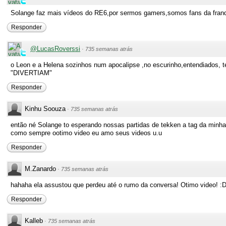
Solange faz mais vídeos do RE6,por sermos gamers,somos fans da franqu
Responder
@LucasRoverssi
·
735 semanas atrás
o Leon e a Helena sozinhos num apocalipse ,no escurinho,entendia
"DIVERTIAM"
Responder
Kinhu Soouza
·
735 semanas atrás
então né Solange to esperando nossas partidas de tekken a tag da minh
como sempre ootimo video eu amo seus videos u.u
Responder
M.Zanardo
·
735 semanas atrás
hahaha ela assustou que perdeu até o rumo da conversa! Otimo video! :
Responder
Kalleb
·
735 semanas atrás