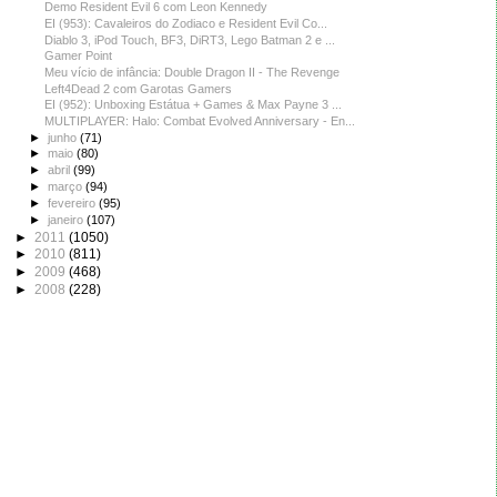
Demo Resident Evil 6 com Leon Kennedy
EI (953): Cavaleiros do Zodiaco e Resident Evil Co...
Diablo 3, iPod Touch, BF3, DiRT3, Lego Batman 2 e ...
Gamer Point
Meu vício de infância: Double Dragon II - The Revenge
Left4Dead 2 com Garotas Gamers
EI (952): Unboxing Estátua + Games & Max Payne 3 ...
MULTIPLAYER: Halo: Combat Evolved Anniversary - En...
►
junho
(71)
►
maio
(80)
►
abril
(99)
►
março
(94)
►
fevereiro
(95)
►
janeiro
(107)
►
2011
(1050)
►
2010
(811)
►
2009
(468)
►
2008
(228)