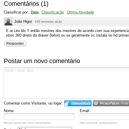
Comentários
(
1
)
Classificar por:
Data
Classificação
Última Atividade
João Higor
·
638 semanas atrás
E ai Léo blz !! então mestres dos mestres de acordo com sua experienci
xbox 360 direto do draver (leitor) ou se geralmente vc instala no hd primeir
Responder
Postar um novo comentário
Comentar como Visitante, ou logar:
Nome
Email
Mostrar junto aos seus comentários.
Não mostrado publicamente.