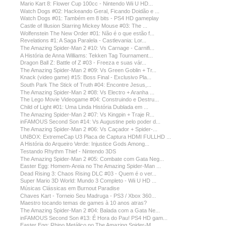
Mario Kart 8: Flower Cup 100cc - Nintendo Wii U HD...
Watch Dogs #02: Hackeando Geral, Ficando Doidão e ...
Watch Dogs #01: Também em 8 bits - PS4 HD gameplay
Castle of Illusion Starring Mickey Mouse #03: The ...
Wolfenstein The New Order #01: Não é o que estão f...
Revelations #1: A Saga Paralela - Castlevania: Lor...
The Amazing Spider-Man 2 #10: Vs Carnage - Carnifi...
A História de Anna Williams: Tekken Tag Tournament...
Dragon Ball Z: Battle of Z #03 - Freeza e suas vár...
The Amazing Spider-Man 2 #09: Vs Green Goblin + Tr...
Knack (video game) #15: Boss Final - Exclusivo Pla...
South Park The Stick of Truth #04: Encontre Jesus,...
The Amazing Spider-Man 2 #08: Vs Electro + Aranha ...
The Lego Movie Videogame #04: Construindo e Destru...
Child of Light #01: Uma Linda História Dublada em ...
The Amazing Spider-Man 2 #07: Vs Kingpin + Traje R...
inFAMOUS Second Son #14: Vs Augustine pelo poder d...
The Amazing Spider-Man 2 #06: Vs Caçador + Spider-...
UNBOX: ExtremeCap U3 Placa de Captura HDMI FULLHD ...
A História do Arqueiro Verde: Injustice Gods Among...
Testando Rhythm Thief - Nintendo 3DS
The Amazing Spider-Man 2 #05: Combate com Gata Neg...
Easter Egg: Homem-Areia no The Amazing Spider-Man ...
Dead Rising 3: Chaos Rising DLC #03 - Quem é o ver...
Super Mario 3D World: Mundo 3 Completo - Wii U HD ...
Músicas Clássicas em Burnout Paradise
Chaves Kart - Torneio Seu Madruga - PS3 / Xbox 360...
Maestro tocando temas de games à 10 anos atras?
The Amazing Spider-Man 2 #04: Balada com a Gata Ne...
inFAMOUS Second Son #13: É Hora do Pau! PS4 HD gam...
Easter Egg: Rhino Metálico no The Amazing Spider-M...