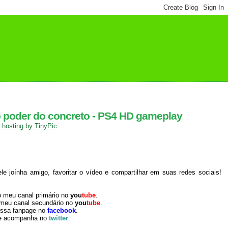
 poder do concreto - PS4 HD gameplay
 joínha amigo, favoritar o vídeo e compartilhar em suas redes sociais!
o meu canal primário no
you
tube
.
 meu canal secundário no
you
tube
.
ossa fanpage no
facebook
.
e acompanha no
twitter
.