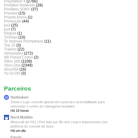
Playstation 4
(2766)
Portáteis Nintendo
(28)
Portáteis SONY
(37)
Preview
(15)
Projeto Arena
(1)
Promoção
(44)
ps3
(25)
ps4
(7)
Regras
(1)
Tirinhas
(10)
To Improve Promptness
(11)
Top 10
(3)
Trailers
(22)
Variedades
(272)
Wii Friend Codes
(2)
XBox 360
(1108)
Xbox One
(2349)
xbox360
(16)
Yu-Gi-Oh!
(3)
Parceiros
Hadouken
Testei o Lupi: console aposta em carisma e acessibilidade para
reinventar o sonho do videogame brasileiro
Há 16 horas
Nerd Maldito
Minecraft de PS2 | Port feito por fãs tem coop e impressiona com
potência do console da Sony
Há um dia
Emula