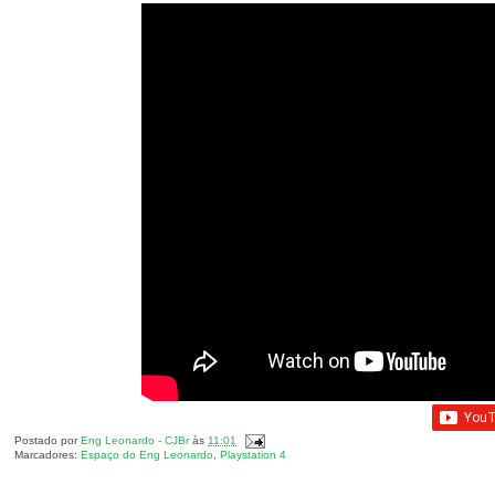
Postado por
Eng Leonardo - CJBr
às
11:01
Marcadores:
Espaço do Eng Leonardo
,
Playstation 4