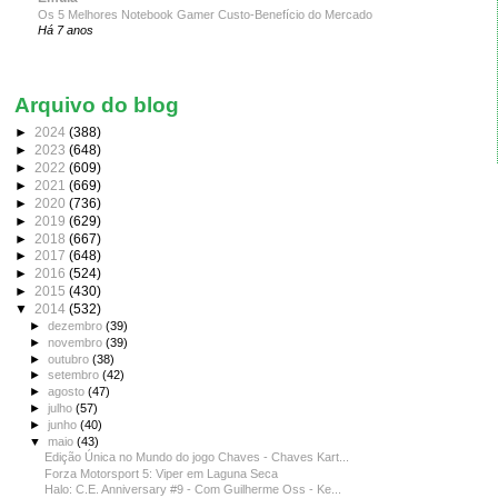
Os 5 Melhores Notebook Gamer Custo-Benefício do Mercado
Há 7 anos
Arquivo do blog
►
2024
(388)
►
2023
(648)
►
2022
(609)
►
2021
(669)
►
2020
(736)
►
2019
(629)
►
2018
(667)
►
2017
(648)
►
2016
(524)
►
2015
(430)
▼
2014
(532)
►
dezembro
(39)
►
novembro
(39)
►
outubro
(38)
►
setembro
(42)
►
agosto
(47)
►
julho
(57)
►
junho
(40)
▼
maio
(43)
Edição Única no Mundo do jogo Chaves - Chaves Kart...
Forza Motorsport 5: Viper em Laguna Seca
Halo: C.E. Anniversary #9 - Com Guilherme Oss - Ke...