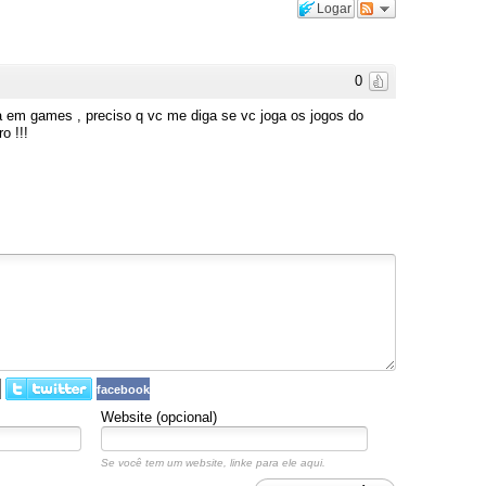
Logar
0
a em games , preciso q vc me diga se vc joga os jogos do
o !!!
facebook
Website (opcional)
Se você tem um website, linke para ele aqui.