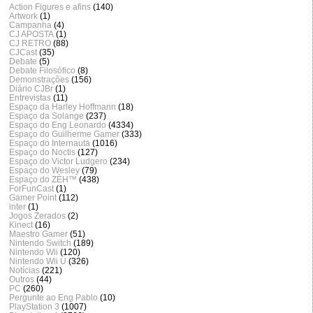
Action Figures e afins
(140)
Artwork
(1)
Campanha
(4)
CJ APOSTA
(1)
CJ RETRO
(88)
CJCast
(35)
Debate
(5)
Debate Filosófico
(8)
Demonstrações
(156)
Diário CJBr
(1)
Entrevistas
(11)
Espaço da Harley Hoffmann
(18)
Espaço da Solange
(237)
Espaço do Eng Leonardo
(4334)
Espaço do Guilherme Gamer
(333)
Espaço do Internauta
(1016)
Espaço do Noctis
(127)
Espaço do Victor Ludgero
(234)
Espaço do Wesley
(79)
Espaço do ZÈH™
(438)
ForFunCast
(1)
Gamer Point
(112)
inter
(1)
Jogos Zerados
(2)
Kinect
(16)
Maestro Gamer
(51)
Nintendo Switch
(189)
Nintendo Wii
(120)
Nintendo Wii U
(326)
Notícias
(221)
Outros
(44)
PC
(260)
Pergunte ao Eng Pablo
(10)
PlayStation 3
(1007)