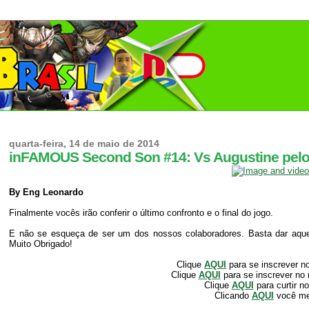
quarta-feira, 14 de maio de 2014
inFAMOUS Second Son #14: Vs Augustine pelo
By Eng Leonardo
Finalmente vocês irão conferir o último confronto e o final do jogo.
E não se esqueça de ser um dos nossos colaboradores. Basta dar aquele
Muito Obrigado!
Clique
AQUI
para se inscrever n
Clique
AQUI
para se inscrever no
Clique
AQUI
para curtir n
Clicando
AQUI
você m