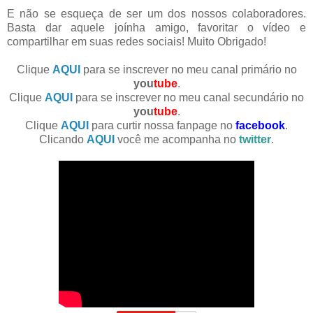
E não se esqueça de ser um dos nossos colaboradores.
Basta dar aquele joínha amigo, favoritar o vídeo e
compartilhar em suas redes sociais! Muito Obrigado!
Clique
AQUI
para se inscrever no meu canal primário no
you
tube
.
Clique
AQUI
para se inscrever no meu canal secundário no
you
tube
.
Clique
AQUI
para curtir nossa fanpage no
facebook
.
Clicando
AQUI
você me acompanha no
twitter
.