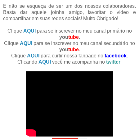
E não se esqueça de ser um dos nossos colaboradores.
Basta dar aquele joínha amigo, favoritar o vídeo e
compartilhar em suas redes sociais! Muito Obrigado!
Clique
AQUI
para se inscrever no meu canal primário no
you
tube
.
Clique
AQUI
para se inscrever no meu canal secundário no
you
tube
.
Clique
AQUI
para curtir nossa fanpage no
facebook
.
Clicando
AQUI
você me acompanha no
twitter
.