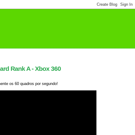
ard Rank A - Xbox 360
mente os 60 quadros por segundo!