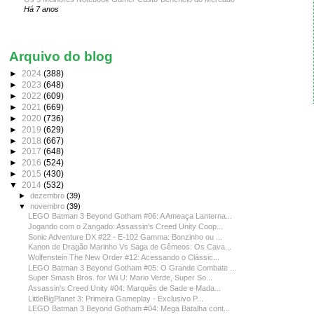
Há 7 anos
Arquivo do blog
►
2024
(388)
►
2023
(648)
►
2022
(609)
►
2021
(669)
►
2020
(736)
►
2019
(629)
►
2018
(667)
►
2017
(648)
►
2016
(524)
►
2015
(430)
▼
2014
(532)
►
dezembro
(39)
▼
novembro
(39)
LEGO Batman 3 Beyond Gotham #06: A Ameaça Lanterna...
Jogando com o Zangado: Assassin's Creed Unity Coop...
Sonic Adventure DX #22 - E-102 Gamma: Bonzinho ou ...
Kanon de Dragão Marinho Vs Saga de Gêmeos: Os Cava...
Wolfenstein The New Order #12: Acessando o Clássic...
LEGO Batman 3 Beyond Gotham #05: O Grande Combate ...
Super Smash Bros. for Wii U: Mario Verde, Super So...
Assassin's Creed Unity #04: Marquês de Sade e Mada...
LittleBigPlanet 3: Primeira Gameplay - Exclusivo P...
LEGO Batman 3 Beyond Gotham #04: Mega Batalha cont...