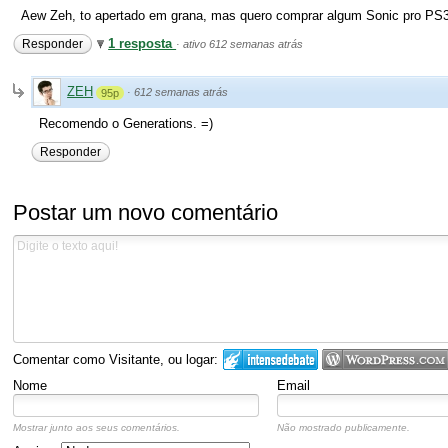
Aew Zeh, to apertado em grana, mas quero comprar algum Sonic pro PS
1 resposta
Responder
·
ativo 612 semanas atrás
ZEH
·
612 semanas atrás
95p
Recomendo o Generations. =)
Responder
Postar um novo comentário
Comentar como Visitante, ou logar:
Nome
Email
Mostrar junto aos seus comentários.
Não mostrado publicamente.