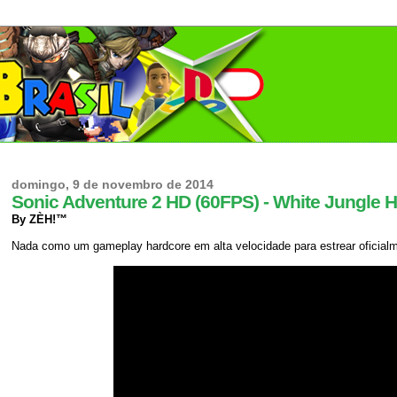
domingo, 9 de novembro de 2014
Sonic Adventure 2 HD (60FPS) - White Jungle H
By ZÈH!™
Nada como um gameplay hardcore em alta velocidade para estrear oficial