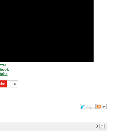
tter
ebook
tube
Logar
0