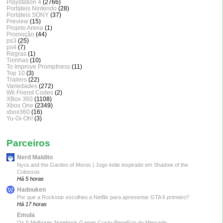
Playstation 4
(2766)
Portáteis Nintendo
(28)
Portáteis SONY
(37)
Preview
(15)
Projeto Arena
(1)
Promoção
(44)
ps3
(25)
ps4
(7)
Regras
(1)
Tirinhas
(10)
To Improve Promptness
(11)
Top 10
(3)
Trailers
(22)
Variedades
(272)
Wii Friend Codes
(2)
XBox 360
(1108)
Xbox One
(2349)
xbox360
(16)
Yu-Gi-Oh!
(3)
Parceiros
Nerd Maldito
Nyra and the Garden of Moros | Jogo indie inspirado em Shadow of the
Colossus
Há 5 horas
Hadouken
Por que a Rockstar escolheu a Netflix para apresentar GTA 6 primeiro?
Há 17 horas
Emula
Os 5 Melhores Notebook Gamer Custo-Benefício do Mercado