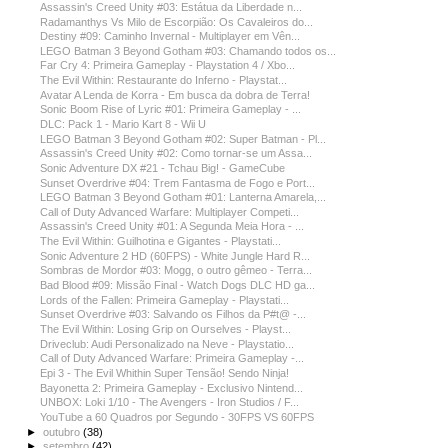
Assassin's Creed Unity #03: Estátua da Liberdade n...
Radamanthys Vs Milo de Escorpião: Os Cavaleiros do...
Destiny #09: Caminho Invernal - Multiplayer em Vên...
LEGO Batman 3 Beyond Gotham #03: Chamando todos os...
Far Cry 4: Primeira Gameplay - Playstation 4 / Xbo...
The Evil Within: Restaurante do Inferno - Playstat...
Avatar A Lenda de Korra - Em busca da dobra de Terra!
Sonic Boom Rise of Lyric #01: Primeira Gameplay - ...
DLC: Pack 1 - Mario Kart 8 - Wii U
LEGO Batman 3 Beyond Gotham #02: Super Batman - Pl...
Assassin's Creed Unity #02: Como tornar-se um Assa...
Sonic Adventure DX #21 - Tchau Big! - GameCube
Sunset Overdrive #04: Trem Fantasma de Fogo e Port...
LEGO Batman 3 Beyond Gotham #01: Lanterna Amarela,...
Call of Duty Advanced Warfare: Multiplayer Competi...
Assassin's Creed Unity #01: A Segunda Meia Hora - ...
The Evil Within: Guilhotina e Gigantes - Playstati...
Sonic Adventure 2 HD (60FPS) - White Jungle Hard R...
Sombras de Mordor #03: Mogg, o outro gêmeo - Terra...
Bad Blood #09: Missão Final - Watch Dogs DLC HD ga...
Lords of the Fallen: Primeira Gameplay - Playstati...
Sunset Overdrive #03: Salvando os Filhos da P#t@ -...
The Evil Within: Losing Grip on Ourselves - Playst...
Driveclub: Audi Personalizado na Neve - Playstatio...
Call of Duty Advanced Warfare: Primeira Gameplay -...
Epi 3 - The Evil Whithin Super Tensão! Sendo Ninja!
Bayonetta 2: Primeira Gameplay - Exclusivo Nintend...
UNBOX: Loki 1/10 - The Avengers - Iron Studios / F...
YouTube a 60 Quadros por Segundo - 30FPS VS 60FPS
►
outubro
(38)
►
setembro
(42)