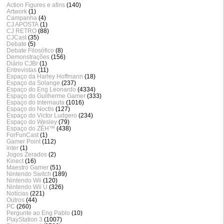
Action Figures e afins
(140)
Artwork
(1)
Campanha
(4)
CJ APOSTA
(1)
CJ RETRO
(88)
CJCast
(35)
Debate
(5)
Debate Filosófico
(8)
Demonstrações
(156)
Diário CJBr
(1)
Entrevistas
(11)
Espaço da Harley Hoffmann
(18)
Espaço da Solange
(237)
Espaço do Eng Leonardo
(4334)
Espaço do Guilherme Gamer
(333)
Espaço do Internauta
(1016)
Espaço do Noctis
(127)
Espaço do Victor Ludgero
(234)
Espaço do Wesley
(79)
Espaço do ZÈH™
(438)
ForFunCast
(1)
Gamer Point
(112)
inter
(1)
Jogos Zerados
(2)
Kinect
(16)
Maestro Gamer
(51)
Nintendo Switch
(189)
Nintendo Wii
(120)
Nintendo Wii U
(326)
Notícias
(221)
Outros
(44)
PC
(260)
Pergunte ao Eng Pablo
(10)
PlayStation 3
(1007)