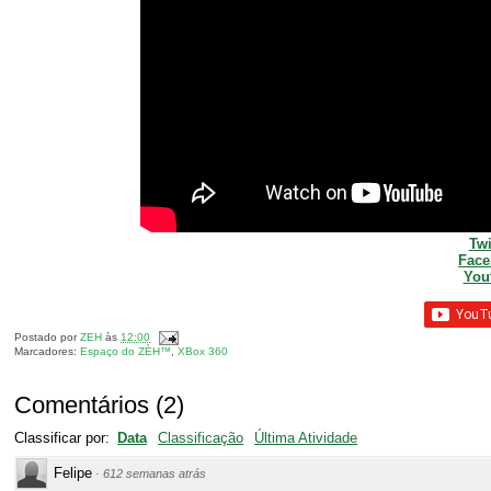
Twi
Fac
You
Postado por
ZEH
às
12:00
Marcadores:
Espaço do ZÈH™
,
XBox 360
Comentários
(
2
)
Classificar por:
Data
Classificação
Última Atividade
Felipe
·
612 semanas atrás