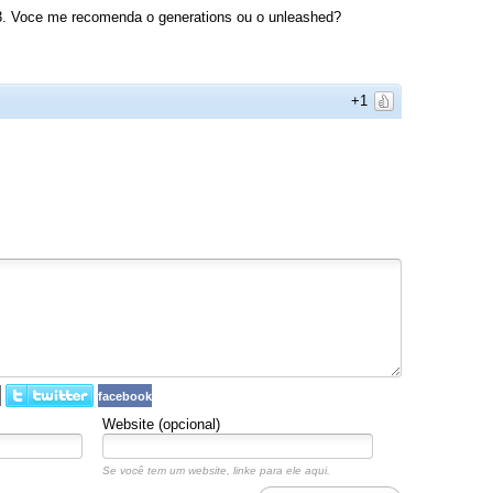
3. Voce me recomenda o generations ou o unleashed?
+1
facebook
Website (opcional)
Se você tem um website, linke para ele aqui.