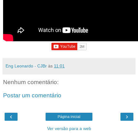
Eng Leonardo - CJBr
às
11:01
Nenhum comentário:
Postar um comentário
‹
›
Página inicial
Ver versão para a web