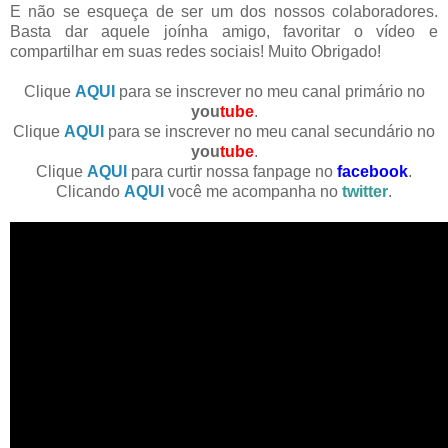
E não se esqueça de ser um dos nossos colaboradores.
Basta dar aquele joínha amigo, favoritar o vídeo e
compartilhar em suas redes sociais! Muito Obrigado!
Clique
AQUI
para se inscrever no meu canal primário no
you
tube
.
Clique
AQUI
para se inscrever no meu canal secundário no
you
tube
.
Clique
AQUI
para curtir nossa fanpage no
facebook
.
Clicando
AQUI
você me acompanha no
twitter
.