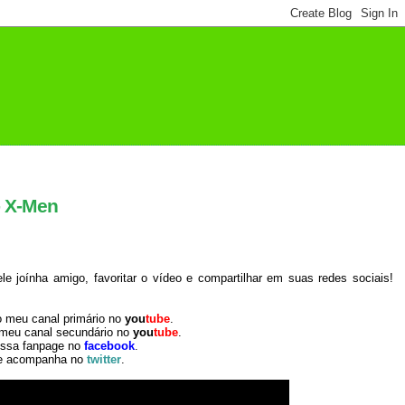
- X-Men
 joínha amigo, favoritar o vídeo e compartilhar em suas redes sociais!
o meu canal primário no
you
tube
.
 meu canal secundário no
you
tube
.
ossa fanpage no
facebook
.
e acompanha no
twitter
.