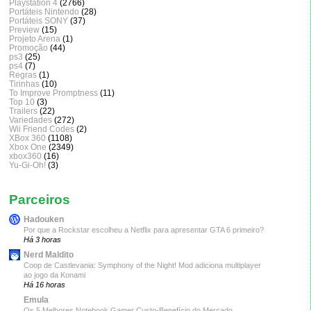
Playstation 4
(2766)
Portáteis Nintendo
(28)
Portáteis SONY
(37)
Preview
(15)
Projeto Arena
(1)
Promoção
(44)
ps3
(25)
ps4
(7)
Regras
(1)
Tirinhas
(10)
To Improve Promptness
(11)
Top 10
(3)
Trailers
(22)
Variedades
(272)
Wii Friend Codes
(2)
XBox 360
(1108)
Xbox One
(2349)
xbox360
(16)
Yu-Gi-Oh!
(3)
Parceiros
Hadouken
Por que a Rockstar escolheu a Netflix para apresentar GTA 6 primeiro?
Há 3 horas
Nerd Maldito
Coop de Castlevania: Symphony of the Night! Mod adiciona multiplayer
ao jogo da Konami
Há 16 horas
Emula
Os 5 Melhores Notebook Gamer Custo-Benefício do Mercado