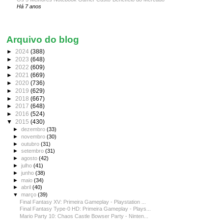
Há 7 anos
Arquivo do blog
►
2024
(388)
►
2023
(648)
►
2022
(609)
►
2021
(669)
►
2020
(736)
►
2019
(629)
►
2018
(667)
►
2017
(648)
►
2016
(524)
▼
2015
(430)
►
dezembro
(33)
►
novembro
(30)
►
outubro
(31)
►
setembro
(31)
►
agosto
(42)
►
julho
(41)
►
junho
(38)
►
maio
(34)
►
abril
(40)
▼
março
(39)
Final Fantasy XV: Primeira Gameplay - Playstation ...
Final Fantasy Type-0 HD: Primeira Gameplay - Plays...
Mario Party 10: Chaos Castle Bowser Party - Ninten...