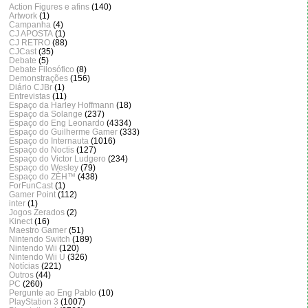
Action Figures e afins
(140)
Artwork
(1)
Campanha
(4)
CJ APOSTA
(1)
CJ RETRO
(88)
CJCast
(35)
Debate
(5)
Debate Filosófico
(8)
Demonstrações
(156)
Diário CJBr
(1)
Entrevistas
(11)
Espaço da Harley Hoffmann
(18)
Espaço da Solange
(237)
Espaço do Eng Leonardo
(4334)
Espaço do Guilherme Gamer
(333)
Espaço do Internauta
(1016)
Espaço do Noctis
(127)
Espaço do Victor Ludgero
(234)
Espaço do Wesley
(79)
Espaço do ZÈH™
(438)
ForFunCast
(1)
Gamer Point
(112)
inter
(1)
Jogos Zerados
(2)
Kinect
(16)
Maestro Gamer
(51)
Nintendo Switch
(189)
Nintendo Wii
(120)
Nintendo Wii U
(326)
Notícias
(221)
Outros
(44)
PC
(260)
Pergunte ao Eng Pablo
(10)
PlayStation 3
(1007)