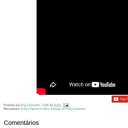
Postado por
Eng Leonardo - CJBr
às
11:01
Marcadores:
Action Figures e afins
,
Espaço do Eng Leonardo
Comentários