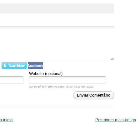
facebook
Website (opcional)
Se você tem um website, linke para ele aqui.
Enviar Comentário
 inicial
Postagem mais antiga