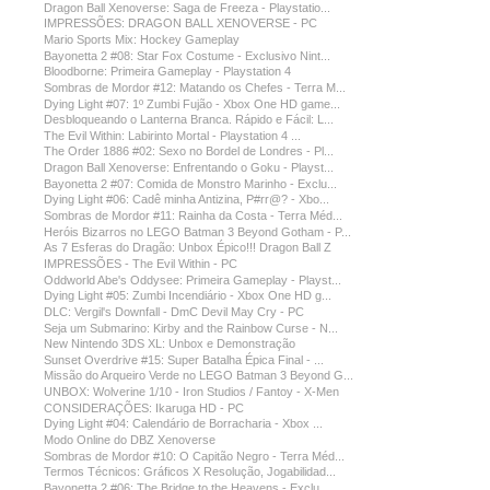
Dragon Ball Xenoverse: Saga de Freeza - Playstatio...
IMPRESSÕES: DRAGON BALL XENOVERSE - PC
Mario Sports Mix: Hockey Gameplay
Bayonetta 2 #08: Star Fox Costume - Exclusivo Nint...
Bloodborne: Primeira Gameplay - Playstation 4
Sombras de Mordor #12: Matando os Chefes - Terra M...
Dying Light #07: 1º Zumbi Fujão - Xbox One HD game...
Desbloqueando o Lanterna Branca. Rápido e Fácil: L...
The Evil Within: Labirinto Mortal - Playstation 4 ...
The Order 1886 #02: Sexo no Bordel de Londres - Pl...
Dragon Ball Xenoverse: Enfrentando o Goku - Playst...
Bayonetta 2 #07: Comida de Monstro Marinho - Exclu...
Dying Light #06: Cadê minha Antizina, P#rr@? - Xbo...
Sombras de Mordor #11: Rainha da Costa - Terra Méd...
Heróis Bizarros no LEGO Batman 3 Beyond Gotham - P...
As 7 Esferas do Dragão: Unbox Épico!!! Dragon Ball Z
IMPRESSÕES - The Evil Within - PC
Oddworld Abe's Oddysee: Primeira Gameplay - Playst...
Dying Light #05: Zumbi Incendiário - Xbox One HD g...
DLC: Vergil's Downfall - DmC Devil May Cry - PC
Seja um Submarino: Kirby and the Rainbow Curse - N...
New Nintendo 3DS XL: Unbox e Demonstração
Sunset Overdrive #15: Super Batalha Épica Final - ...
Missão do Arqueiro Verde no LEGO Batman 3 Beyond G...
UNBOX: Wolverine 1/10 - Iron Studios / Fantoy - X-Men
CONSIDERAÇÕES: Ikaruga HD - PC
Dying Light #04: Calendário de Borracharia - Xbox ...
Modo Online do DBZ Xenoverse
Sombras de Mordor #10: O Capitão Negro - Terra Méd...
Termos Técnicos: Gráficos X Resolução, Jogabilidad...
Bayonetta 2 #06: The Bridge to the Heavens - Exclu...