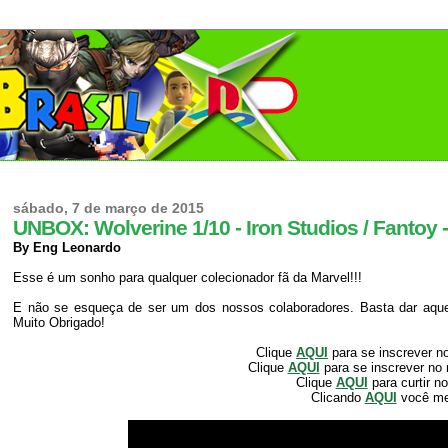
sábado, 7 de março de 2015
UNBOX: Wolverine 1/10 - Iron Studios / Fantoy 
By Eng Leonardo
Esse é um sonho para qualquer colecionador fã da Marvel!!!
E não se esqueça de ser um dos nossos colaboradores. Basta dar aquele
Muito Obrigado!
Clique
AQUI
para se inscrever n
Clique
AQUI
para se inscrever no
Clique
AQUI
para curtir n
Clicando
AQUI
você m