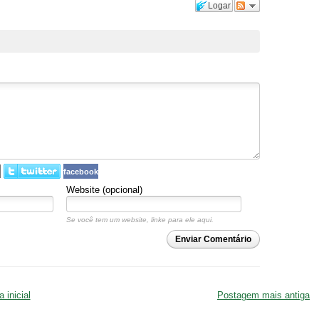
Logar
facebook
Website (opcional)
Se você tem um website, linke para ele aqui.
Enviar Comentário
 inicial
Postagem mais antiga