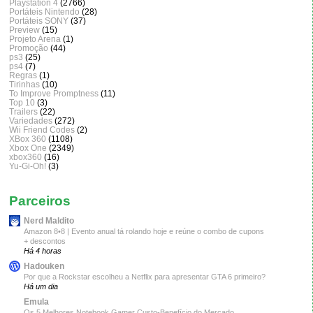
Playstation 4
(2766)
Portáteis Nintendo
(28)
Portáteis SONY
(37)
Preview
(15)
Projeto Arena
(1)
Promoção
(44)
ps3
(25)
ps4
(7)
Regras
(1)
Tirinhas
(10)
To Improve Promptness
(11)
Top 10
(3)
Trailers
(22)
Variedades
(272)
Wii Friend Codes
(2)
XBox 360
(1108)
Xbox One
(2349)
xbox360
(16)
Yu-Gi-Oh!
(3)
Parceiros
Nerd Maldito
Amazon 8•8 | Evento anual tá rolando hoje e reúne o combo de cupons
+ descontos
Há 4 horas
Hadouken
Por que a Rockstar escolheu a Netflix para apresentar GTA 6 primeiro?
Há um dia
Emula
Os 5 Melhores Notebook Gamer Custo-Benefício do Mercado