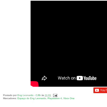
Postado por
Eng Leonardo - CJBr
às
11:01
Marcadores:
Espaço do Eng Leonardo
,
Playstation 4
,
Xbox One