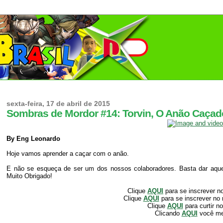
sexta-feira, 17 de abril de 2015
Sombras de Mordor #14: Torvin, O Anão Caçador
By Eng Leonardo
Hoje vamos aprender a caçar com o anão.
E não se esqueça de ser um dos nossos colaboradores. Basta dar aquele
Muito Obrigado!
Clique
AQUI
para se inscrever n
Clique
AQUI
para se inscrever no
Clique
AQUI
para curtir n
Clicando
AQUI
você m