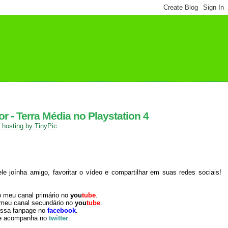
 - Terra Média no Playstation 4
 joínha amigo, favoritar o vídeo e compartilhar em suas redes sociais!
o meu canal primário no
you
tube
.
 meu canal secundário no
you
tube
.
ossa fanpage no
facebook
.
e acompanha no
twitter
.