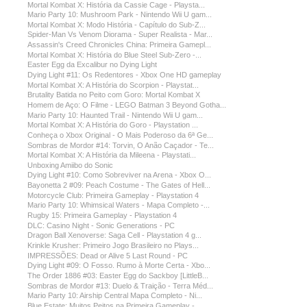
Mortal Kombat X: História da Cassie Cage - Playsta...
Mario Party 10: Mushroom Park - Nintendo Wii U gam...
Mortal Kombat X: Modo História - Capítulo do Sub-Z...
Spider-Man Vs Venom Diorama - Super Realista - Mar...
Assassin's Creed Chronicles China: Primeira Gamepl...
Mortal Kombat X: História do Blue Steel Sub-Zero -...
Easter Egg da Excalibur no Dying Light
Dying Light #11: Os Redentores - Xbox One HD gameplay
Mortal Kombat X: A História do Scorpion - Playstat...
Brutality Batida no Peito com Goro: Mortal Kombat X
Homem de Aço: O Filme - LEGO Batman 3 Beyond Gotha...
Mario Party 10: Haunted Trail - Nintendo Wii U gam...
Mortal Kombat X: A História do Goro - Playstation ...
Conheça o Xbox Original - O Mais Poderoso da 6ª Ge...
Sombras de Mordor #14: Torvin, O Anão Caçador - Te...
Mortal Kombat X: A História da Mileena - Playstati...
Unboxing Amiibo do Sonic
Dying Light #10: Como Sobreviver na Arena - Xbox O...
Bayonetta 2 #09: Peach Costume - The Gates of Hell...
Motorcycle Club: Primeira Gameplay - Playstation 4
Mario Party 10: Whimsical Waters - Mapa Completo -...
Rugby 15: Primeira Gameplay - Playstation 4
DLC: Casino Night - Sonic Generations - PC
Dragon Ball Xenoverse: Saga Cell - Playstation 4 g...
Krinkle Krusher: Primeiro Jogo Brasileiro no Plays...
IMPRESSÕES: Dead or Alive 5 Last Round - PC
Dying Light #09: O Fosso. Rumo à Morte Certa - Xbo...
The Order 1886 #03: Easter Egg do Sackboy [LittleB...
Sombras de Mordor #13: Duelo & Traição - Terra Méd...
Mario Party 10: Airship Central Mapa Completo - Ni...
Blue Estate: Muitos Peitos na Primeira Gameplay - ...