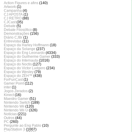
Action Figures e afins
(140)
Artwork
(1)
Campanha
(4)
CJ APOSTA
(1)
CJ RETRO
(88)
CJCast
(35)
Debate
(5)
Debate Filosófico
(8)
Demonstrações
(156)
Diário CJBr
(1)
Entrevistas
(11)
Espaço da Harley Hoffmann
(18)
Espaço da Solange
(237)
Espaço do Eng Leonardo
(4334)
Espaço do Guilherme Gamer
(333)
Espaço do Internauta
(1016)
Espaço do Noctis
(127)
Espaço do Victor Ludgero
(234)
Espaço do Wesley
(79)
Espaço do ZÈH™
(438)
ForFunCast
(1)
Gamer Point
(112)
inter
(1)
Jogos Zerados
(2)
Kinect
(16)
Maestro Gamer
(51)
Nintendo Switch
(189)
Nintendo Wii
(120)
Nintendo Wii U
(326)
Notícias
(221)
Outros
(44)
PC
(260)
Pergunte ao Eng Pablo
(10)
PlayStation 3
(1007)