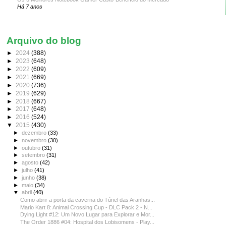
Há 7 anos
Arquivo do blog
►
2024
(388)
►
2023
(648)
►
2022
(609)
►
2021
(669)
►
2020
(736)
►
2019
(629)
►
2018
(667)
►
2017
(648)
►
2016
(524)
▼
2015
(430)
►
dezembro
(33)
►
novembro
(30)
►
outubro
(31)
►
setembro
(31)
►
agosto
(42)
►
julho
(41)
►
junho
(38)
►
maio
(34)
▼
abril
(40)
Como abrir a porta da caverna do Túnel das Aranhas...
Mario Kart 8: Animal Crossing Cup - DLC Pack 2 - N...
Dying Light #12: Um Novo Lugar para Explorar e Mor...
The Order 1886 #04: Hospital dos Lobisomens - Play...