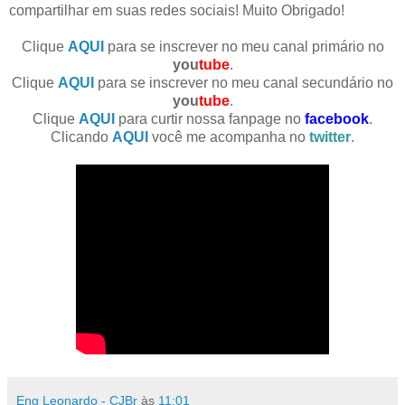
compartilhar em suas redes sociais! Muito Obrigado!
Clique
AQUI
para se inscrever no meu canal primário no
you
tube
.
Clique
AQUI
para se inscrever no meu canal secundário no
you
tube
.
Clique
AQUI
para curtir nossa fanpage no
facebook
.
Clicando
AQUI
você me acompanha no
twitter
.
Eng Leonardo - CJBr
às
11:01