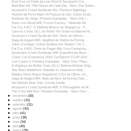
Evie Frye no Clube da Luta Nível 9: Assassin's Cre...
Mad Max #11: Pão Nosso de Cada Dia - Xbox One Game...
Assassin's Creed Syndicate #11: Florence Nightinga...
Homem de Ferro Mark 43 Postura de Voo: Unbox Estát...
Rainbow Six Siege: Primeira Gameplay - Xbox One / ...
Sonic Lost World #06: Frozen Factory - Nintendo Wi...
Far Cry 4 #17: O Elefante Branco de Shangri-La - P...
Cara ou Coroa: DLC do Robin Tim Drake no Batman Ar...
Assassin's Creed Syndicate #10: Sinos do Inferno -...
Saga de Asgard #05: Siegfried de Dubhe da Estrela ...
Joker (Coringa): Unbox Estátua Iron Studios / Dc C...
Far Cry 4 #16: Clone do Pagan Min, Urso Fantasma, ...
Assassin's Creed Syndicate #09: Experiências Bizar...
Comic Con Experience 2015: Foi Épico!!! CCXP 2015 ...
Just Cause 3: Primeira Gameplay - Xbox One / Plays...
A Vingança da Mulher Gato (DLC) Batman Arkham Knig...
Star Wars Battlefront: Rebelde Vs Imperial no Mult...
Réplica Viúva Negra Vingadores 2 Era de Ultron: Un...
Saga de Asgard #04: Bado de Alcor da Estrela Zeta ...
Hot Wheels Beat That: Corrida Zumbi
Assassin's Creed Syndicate #08: O Perseguidor de M...
The Crew Wild Run: Primeira Gameplay - Xbox One / ...
►
novembro
(30)
►
outubro
(31)
►
setembro
(31)
►
agosto
(42)
►
julho
(41)
►
junho
(38)
►
maio
(34)
►
abril
(40)
►
março
(39)