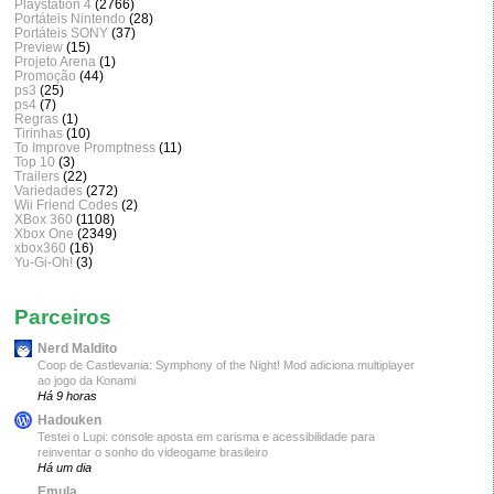
Playstation 4
(2766)
Portáteis Nintendo
(28)
Portáteis SONY
(37)
Preview
(15)
Projeto Arena
(1)
Promoção
(44)
ps3
(25)
ps4
(7)
Regras
(1)
Tirinhas
(10)
To Improve Promptness
(11)
Top 10
(3)
Trailers
(22)
Variedades
(272)
Wii Friend Codes
(2)
XBox 360
(1108)
Xbox One
(2349)
xbox360
(16)
Yu-Gi-Oh!
(3)
Parceiros
Nerd Maldito
Coop de Castlevania: Symphony of the Night! Mod adiciona multiplayer
ao jogo da Konami
Há 9 horas
Hadouken
Testei o Lupi: console aposta em carisma e acessibilidade para
reinventar o sonho do videogame brasileiro
Há um dia
Emula