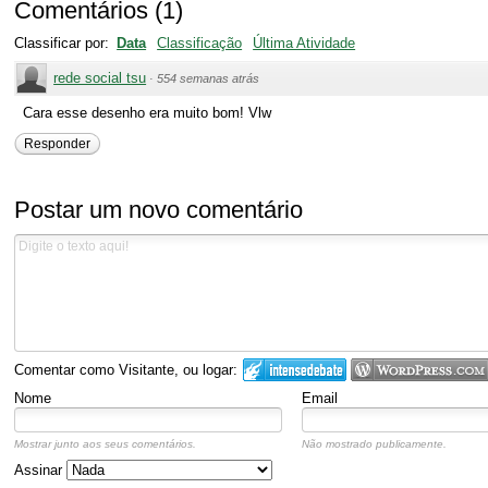
Comentários
(
1
)
Classificar por:
Data
Classificação
Última Atividade
rede social tsu
·
554 semanas atrás
Cara esse desenho era muito bom! Vlw
Responder
Postar um novo comentário
Comentar como Visitante, ou logar:
Nome
Email
Mostrar junto aos seus comentários.
Não mostrado publicamente.
Assinar