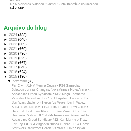
Os 5 Melhores Notebook Gamer Custo-Benefício do Mercado
Há 7 anos
Arquivo do blog
►
2024
(388)
►
2023
(648)
►
2022
(609)
►
2021
(669)
►
2020
(736)
►
2019
(629)
►
2018
(667)
►
2017
(648)
►
2016
(524)
▼
2015
(430)
▼
dezembro
(33)
Far Cry 4 #19: A Menina Deusa - PS4 Gameplay
Splatoon com as Crianças: Nova Arma e Nova Arena -...
Assassin's Creed Syndicate #13: A Moça Fantasma - ...
País das Maravilhas: DLC do Chapeleiro Louco no Ba...
Star Wars Battlefront Heróis Vs Vilões: Darth Vade...
Saga de Asgard #06: Final com Armadura Divina de O...
Unbox do Poderoso Rhino: Estátua Marvel / Iron Stu...
Despertar Gélido: DLC do Mr Freeze no Batman Arkha...
Assassin's Creed Syndicate #12: Karl Marx e o Trai...
Far Cry 4 #18: A Vingança Nunca é Plena - PS4 Game...
Star Wars Battlefront Heróis Vs Vilões: Luke Skywa...