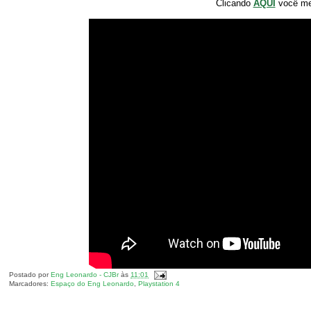
Clicando
AQUI
você m
Postado por
Eng Leonardo - CJBr
às
11:01
Marcadores:
Espaço do Eng Leonardo
,
Playstation 4