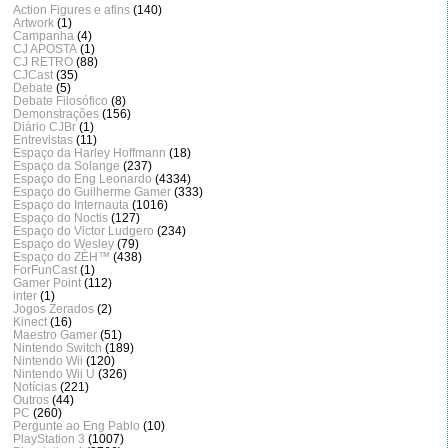
Action Figures e afins
(140)
Artwork
(1)
Campanha
(4)
CJ APOSTA
(1)
CJ RETRO
(88)
CJCast
(35)
Debate
(5)
Debate Filosófico
(8)
Demonstrações
(156)
Diário CJBr
(1)
Entrevistas
(11)
Espaço da Harley Hoffmann
(18)
Espaço da Solange
(237)
Espaço do Eng Leonardo
(4334)
Espaço do Guilherme Gamer
(333)
Espaço do Internauta
(1016)
Espaço do Noctis
(127)
Espaço do Victor Ludgero
(234)
Espaço do Wesley
(79)
Espaço do ZÈH™
(438)
ForFunCast
(1)
Gamer Point
(112)
inter
(1)
Jogos Zerados
(2)
Kinect
(16)
Maestro Gamer
(51)
Nintendo Switch
(189)
Nintendo Wii
(120)
Nintendo Wii U
(326)
Notícias
(221)
Outros
(44)
PC
(260)
Pergunte ao Eng Pablo
(10)
PlayStation 3
(1007)