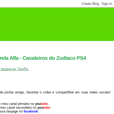
ela Alfa - Cavaleiros do Zodíaco PS4
 joínha amigo, favoritar o vídeo e compartilhar em suas redes sociais!
o meu canal primário no
you
tube
.
 meu canal secundário no
you
tube
.
ossa fanpage no
facebook
.