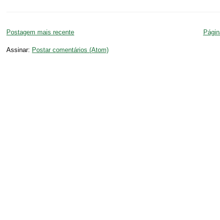
Postagem mais recente
Página
Assinar:
Postar comentários (Atom)