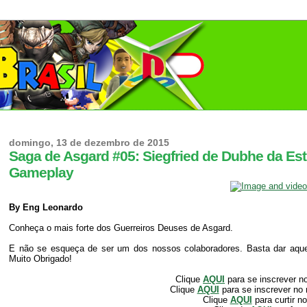
domingo, 13 de dezembro de 2015
Saga de Asgard #05: Siegfried de Dubhe da Estr
Gameplay
By Eng Leonardo
Conheça o mais forte dos Guerreiros Deuses de Asgard.
E não se esqueça de ser um dos nossos colaboradores. Basta dar aquele
Muito Obrigado!
Clique
AQUI
para se inscrever n
Clique
AQUI
para se inscrever no
Clique
AQUI
para curtir n