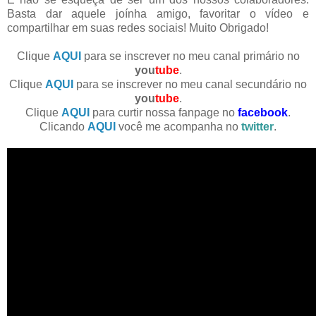
Basta dar aquele joínha amigo, favoritar o vídeo e
compartilhar em suas redes sociais! Muito Obrigado!
Clique
AQUI
para se inscrever no meu canal primário no
you
tube
.
Clique
AQUI
para se inscrever no meu canal secundário no
you
tube
.
Clique
AQUI
para curtir nossa fanpage no
facebook
.
Clicando
AQUI
você me acompanha no
twitter
.