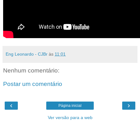
Eng Leonardo - CJBr
às
11:01
Nenhum comentário:
Postar um comentário
‹
›
Página inicial
Ver versão para a web