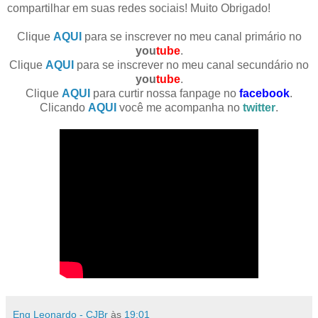
compartilhar em suas redes sociais! Muito Obrigado!
Clique
AQUI
para se inscrever no meu canal primário no
you
tube
.
Clique
AQUI
para se inscrever no meu canal secundário no
you
tube
.
Clique
AQUI
para curtir nossa fanpage no
facebook
.
Clicando
AQUI
você me acompanha no
twitter
.
Eng Leonardo - CJBr
às
19:01