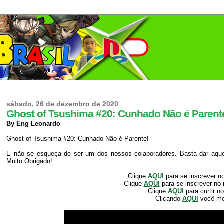
sábado, 26 de dezembro de 2020
Ghost of Tsushima #20: Cunhado Não é Parent
By Eng Leonardo
Ghost of Tsushima #20: Cunhado Não é Parente!
E não se esqueça de ser um dos nossos colaboradores. Basta dar aquele
Muito Obrigado!
Clique
AQUI
para se inscrever n
Clique
AQUI
para se inscrever no
Clique
AQUI
para curtir n
Clicando
AQUI
você m