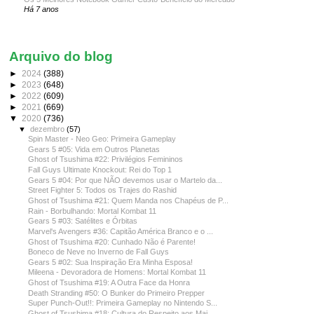
Há 7 anos
Arquivo do blog
►
2024
(388)
►
2023
(648)
►
2022
(609)
►
2021
(669)
▼
2020
(736)
▼
dezembro
(57)
Spin Master - Neo Geo: Primeira Gameplay
Gears 5 #05: Vida em Outros Planetas
Ghost of Tsushima #22: Privilégios Femininos
Fall Guys Ultimate Knockout: Rei do Top 1
Gears 5 #04: Por que NÃO devemos usar o Martelo da...
Street Fighter 5: Todos os Trajes do Rashid
Ghost of Tsushima #21: Quem Manda nos Chapéus de P...
Rain - Borbulhando: Mortal Kombat 11
Gears 5 #03: Satélites e Órbitas
Marvel's Avengers #36: Capitão América Branco e o ...
Ghost of Tsushima #20: Cunhado Não é Parente!
Boneco de Neve no Inverno de Fall Guys
Gears 5 #02: Sua Inspiração Era Minha Esposa!
Mileena - Devoradora de Homens: Mortal Kombat 11
Ghost of Tsushima #19: A Outra Face da Honra
Death Stranding #50: O Bunker do Primeiro Prepper
Super Punch-Out!!: Primeira Gameplay no Nintendo S...
Ghost of Tsushima #18: Cultura do Respeito aos Mai...