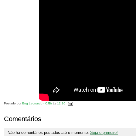
Postado por
Eng Leonardo - CJBr
às
12:16
Comentários
Não há comentários postados até o momento.
Seja o primeiro!