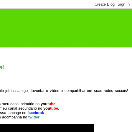
e!
 joínha amigo, favoritar o vídeo e compartilhar em suas redes sociais!
o meu canal primário no
you
tube
.
 meu canal secundário no
you
tube
.
ossa fanpage no
facebook
.
e acompanha no
twitter
.