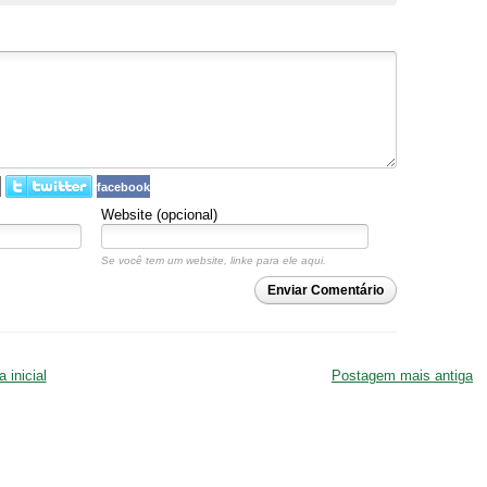
facebook
Website (opcional)
Se você tem um website, linke para ele aqui.
Enviar Comentário
 inicial
Postagem mais antiga