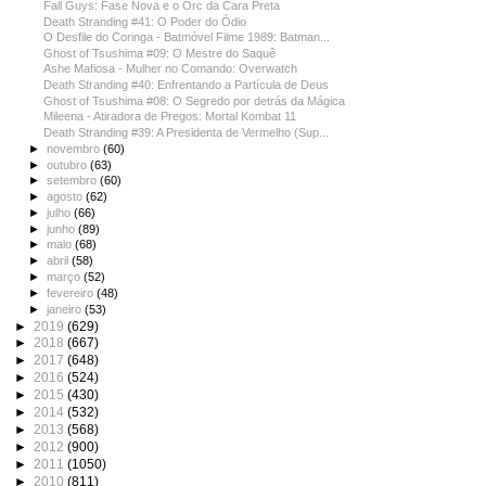
Fall Guys: Fase Nova e o Orc da Cara Preta
Death Stranding #41: O Poder do Ódio
O Desfile do Coringa - Batmóvel Filme 1989: Batman...
Ghost of Tsushima #09: O Mestre do Saquê
Ashe Mafiosa - Mulher no Comando: Overwatch
Death Stranding #40: Enfrentando a Partícula de Deus
Ghost of Tsushima #08: O Segredo por detrás da Mágica
Mileena - Atiradora de Pregos: Mortal Kombat 11
Death Stranding #39: A Presidenta de Vermelho (Sup...
►
novembro
(60)
►
outubro
(63)
►
setembro
(60)
►
agosto
(62)
►
julho
(66)
►
junho
(89)
►
maio
(68)
►
abril
(58)
►
março
(52)
►
fevereiro
(48)
►
janeiro
(53)
►
2019
(629)
►
2018
(667)
►
2017
(648)
►
2016
(524)
►
2015
(430)
►
2014
(532)
►
2013
(568)
►
2012
(900)
►
2011
(1050)
►
2010
(811)