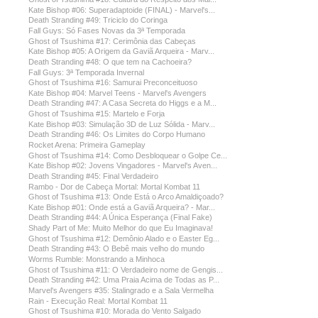
Kate Bishop #06: Superadaptoide (FINAL) - Marvel's...
Death Stranding #49: Triciclo do Coringa
Fall Guys: Só Fases Novas da 3ª Temporada
Ghost of Tsushima #17: Cerimônia das Cabeças
Kate Bishop #05: A Origem da Gaviã Arqueira - Marv...
Death Stranding #48: O que tem na Cachoeira?
Fall Guys: 3ª Temporada Invernal
Ghost of Tsushima #16: Samurai Preconceituoso
Kate Bishop #04: Marvel Teens - Marvel's Avengers
Death Stranding #47: A Casa Secreta do Higgs e a M...
Ghost of Tsushima #15: Martelo e Forja
Kate Bishop #03: Simulação 3D de Luz Sólida - Marv...
Death Stranding #46: Os Limites do Corpo Humano
Rocket Arena: Primeira Gameplay
Ghost of Tsushima #14: Como Desbloquear o Golpe Ce...
Kate Bishop #02: Jovens Vingadores - Marvel's Aven...
Death Stranding #45: Final Verdadeiro
Rambo - Dor de Cabeça Mortal: Mortal Kombat 11
Ghost of Tsushima #13: Onde Está o Arco Amaldiçoado?
Kate Bishop #01: Onde está a Gaviã Arqueira? - Mar...
Death Stranding #44: A Única Esperança (Final Fake)
Shady Part of Me: Muito Melhor do que Eu Imaginava!
Ghost of Tsushima #12: Demônio Alado e o Easter Eg...
Death Stranding #43: O Bebê mais velho do mundo
Worms Rumble: Monstrando a Minhoca
Ghost of Tsushima #11: O Verdadeiro nome de Gengis...
Death Stranding #42: Uma Praia Acima de Todas as P...
Marvel's Avengers #35: Stalingrado e a Sala Vermelha
Rain - Execução Real: Mortal Kombat 11
Ghost of Tsushima #10: Morada do Vento Salgado