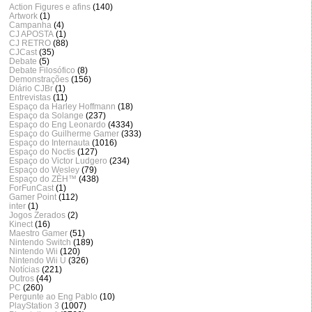
Action Figures e afins
(140)
Artwork
(1)
Campanha
(4)
CJ APOSTA
(1)
CJ RETRO
(88)
CJCast
(35)
Debate
(5)
Debate Filosófico
(8)
Demonstrações
(156)
Diário CJBr
(1)
Entrevistas
(11)
Espaço da Harley Hoffmann
(18)
Espaço da Solange
(237)
Espaço do Eng Leonardo
(4334)
Espaço do Guilherme Gamer
(333)
Espaço do Internauta
(1016)
Espaço do Noctis
(127)
Espaço do Victor Ludgero
(234)
Espaço do Wesley
(79)
Espaço do ZÈH™
(438)
ForFunCast
(1)
Gamer Point
(112)
inter
(1)
Jogos Zerados
(2)
Kinect
(16)
Maestro Gamer
(51)
Nintendo Switch
(189)
Nintendo Wii
(120)
Nintendo Wii U
(326)
Notícias
(221)
Outros
(44)
PC
(260)
Pergunte ao Eng Pablo
(10)
PlayStation 3
(1007)