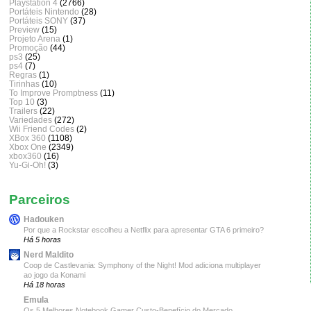
Playstation 4
(2766)
Portáteis Nintendo
(28)
Portáteis SONY
(37)
Preview
(15)
Projeto Arena
(1)
Promoção
(44)
ps3
(25)
ps4
(7)
Regras
(1)
Tirinhas
(10)
To Improve Promptness
(11)
Top 10
(3)
Trailers
(22)
Variedades
(272)
Wii Friend Codes
(2)
XBox 360
(1108)
Xbox One
(2349)
xbox360
(16)
Yu-Gi-Oh!
(3)
Parceiros
Hadouken
Por que a Rockstar escolheu a Netflix para apresentar GTA 6 primeiro?
Há 5 horas
Nerd Maldito
Coop de Castlevania: Symphony of the Night! Mod adiciona multiplayer
ao jogo da Konami
Há 18 horas
Emula
Os 5 Melhores Notebook Gamer Custo-Benefício do Mercado