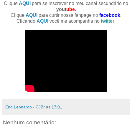
Clique
AQUI
para se inscrever no meu canal secundário no
you
tube
.
Clique
AQUI
para curtir nossa fanpage no
facebook
.
Clicando
AQUI
você me acompanha no
twitter
.
Eng Leonardo - CJBr
às
17:01
Nenhum comentário: