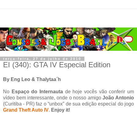
terça-feira, 27 de julho de 2010
EI (340): GTA IV Especial Edition
By Eng Leo & Thalytaa´h
No
Espaço do Internauta
de hoje vocês vão conferir um
vídeo bem interessante, onde o nosso amigo
João Antonio
(Curitiba - PR) faz o “unbox” de sua edição especial do jogo
G
rand Theft Auto IV
.
Enjoy it!