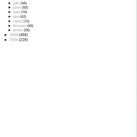
►
julho
(66)
►
junho
(83)
►
maio
(70)
►
abril
(62)
►
março
(72)
►
fevereiro
(60)
►
janeiro
(56)
►
2009
(468)
►
2008
(228)