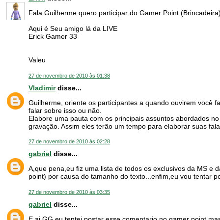
Fala Guilherme quero participar do Gamer Point (Brincadeira
Aqui é Seu amigo lá da LIVE
Erick Gamer 33
Valeu
27 de novembro de 2010 às 01:38
Vladimir
disse...
Guilherme, oriente os participantes a quando ouvirem você fa
falar sobre isso ou não.
Elabore uma pauta com os principais assuntos abordados no 
gravação. Assim eles terão um tempo para elaborar suas fala
27 de novembro de 2010 às 02:28
gabriel
disse...
A,que pena,eu fiz uma lista de todos os exclusivos da MS e
point) por causa do tamanho do texto...enfim,eu vou tentar p
27 de novembro de 2010 às 03:35
gabriel
disse...
E ai GG,eu tentei postar esse comentario no gamer point,ma