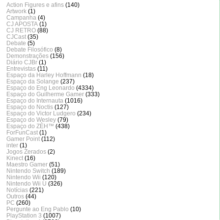
Action Figures e afins
(140)
Artwork
(1)
Campanha
(4)
CJ APOSTA
(1)
CJ RETRO
(88)
CJCast
(35)
Debate
(5)
Debate Filosófico
(8)
Demonstrações
(156)
Diário CJBr
(1)
Entrevistas
(11)
Espaço da Harley Hoffmann
(18)
Espaço da Solange
(237)
Espaço do Eng Leonardo
(4334)
Espaço do Guilherme Gamer
(333)
Espaço do Internauta
(1016)
Espaço do Noctis
(127)
Espaço do Victor Ludgero
(234)
Espaço do Wesley
(79)
Espaço do ZÈH™
(438)
ForFunCast
(1)
Gamer Point
(112)
inter
(1)
Jogos Zerados
(2)
Kinect
(16)
Maestro Gamer
(51)
Nintendo Switch
(189)
Nintendo Wii
(120)
Nintendo Wii U
(326)
Notícias
(221)
Outros
(44)
PC
(260)
Pergunte ao Eng Pablo
(10)
PlayStation 3
(1007)