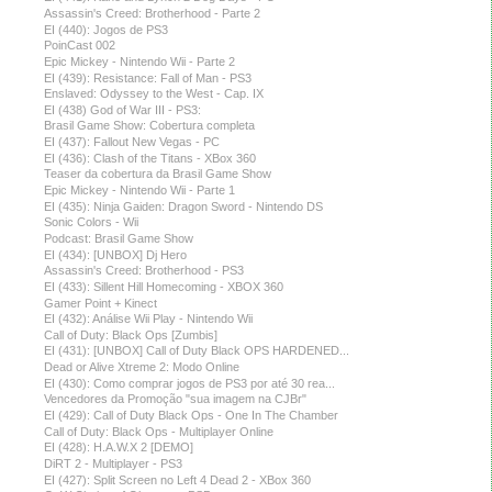
Assassin's Creed: Brotherhood - Parte 2
EI (440): Jogos de PS3
PoinCast 002
Epic Mickey - Nintendo Wii - Parte 2
EI (439): Resistance: Fall of Man - PS3
Enslaved: Odyssey to the West - Cap. IX
EI (438) God of War III - PS3:
Brasil Game Show: Cobertura completa
EI (437): Fallout New Vegas - PC
EI (436): Clash of the Titans - XBox 360
Teaser da cobertura da Brasil Game Show
Epic Mickey - Nintendo Wii - Parte 1
EI (435): Ninja Gaiden: Dragon Sword - Nintendo DS
Sonic Colors - Wii
Podcast: Brasil Game Show
EI (434): [UNBOX] Dj Hero
Assassin's Creed: Brotherhood - PS3
EI (433): Sillent Hill Homecoming - XBOX 360
Gamer Point + Kinect
EI (432): Análise Wii Play - Nintendo Wii
Call of Duty: Black Ops [Zumbis]
EI (431): [UNBOX] Call of Duty Black OPS HARDENED...
Dead or Alive Xtreme 2: Modo Online
EI (430): Como comprar jogos de PS3 por até 30 rea...
Vencedores da Promoção "sua imagem na CJBr"
EI (429): Call of Duty Black Ops - One In The Chamber
Call of Duty: Black Ops - Multiplayer Online
EI (428): H.A.W.X 2 [DEMO]
DiRT 2 - Multiplayer - PS3
EI (427): Split Screen no Left 4 Dead 2 - XBox 360