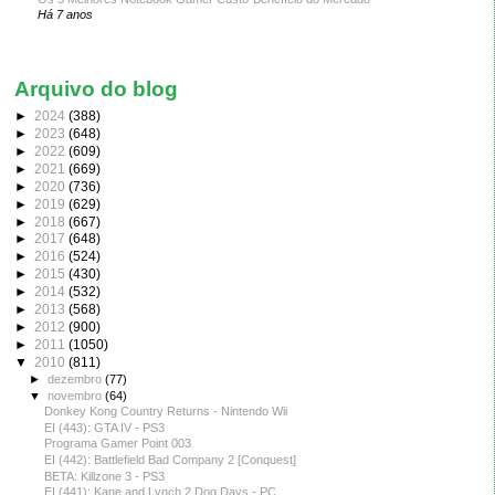
Há 7 anos
Arquivo do blog
►
2024
(388)
►
2023
(648)
►
2022
(609)
►
2021
(669)
►
2020
(736)
►
2019
(629)
►
2018
(667)
►
2017
(648)
►
2016
(524)
►
2015
(430)
►
2014
(532)
►
2013
(568)
►
2012
(900)
►
2011
(1050)
▼
2010
(811)
►
dezembro
(77)
▼
novembro
(64)
Donkey Kong Country Returns - Nintendo Wii
EI (443): GTA IV - PS3
Programa Gamer Point 003
EI (442): Battlefield Bad Company 2 [Conquest]
BETA: Killzone 3 - PS3
EI (441): Kane and Lynch 2 Dog Days - PC