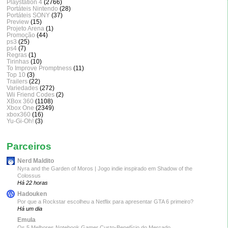
Playstation 4
(2766)
Portáteis Nintendo
(28)
Portáteis SONY
(37)
Preview
(15)
Projeto Arena
(1)
Promoção
(44)
ps3
(25)
ps4
(7)
Regras
(1)
Tirinhas
(10)
To Improve Promptness
(11)
Top 10
(3)
Trailers
(22)
Variedades
(272)
Wii Friend Codes
(2)
XBox 360
(1108)
Xbox One
(2349)
xbox360
(16)
Yu-Gi-Oh!
(3)
Parceiros
Nerd Maldito
Nyra and the Garden of Moros | Jogo indie inspirado em Shadow of the
Colossus
Há 22 horas
Hadouken
Por que a Rockstar escolheu a Netflix para apresentar GTA 6 primeiro?
Há um dia
Emula
Os 5 Melhores Notebook Gamer Custo-Benefício do Mercado