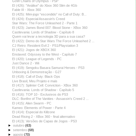
GoW Chains of Olympus - PSP
EI (426): "Análise" do Xbox 360 Slim de 4Gb
Fable III - Xbox 360
EI (425): Mini-jogo “escondido” no Call of Duty: B...
EI (424): Especial Assassin's Creed
Star Wars: The Force Unleashed 2 - Parte 1
EI (423): James Bond 007: Blood Stone - XBox 360
Castlevania: Lords of Shadow - Capítulo 8
Quem vai levar a tecnologia 3D para a sua casa?
EI (422): Demo do Star Wars The Force Unleashed 2 ...
CJ Retro: Resident Evil 2 - PS1/Playstation 3
EI (421): Jogos de XBOX 360
Enslaved: Odyssey to the West - Capítulo 7
EI (420): League of Legends - PC
Just Dance 2 - Wii
EI (419): Sengoku Basara Samurai Heroes - PS3
Unboxing & Demonstração - G27
EI (418): Call of Duty: Black Ops
Live Brasil, Meu Projeto e mais
EI (417): Splinter Cell: Conviction - XBox 360
Castlevania: Lords of Shadow - Capítulo 5
EI (416): TOP 10 - Exclusivos do PS3
DLC: Bonfire of The Vanities - Assassin's Creed 2 ...
EI (415): Alien Swarm - PC
Kameo: Elements of Power - Parte 4
EI (414): Especial do Killzone
Dead Rising 2 - XBox 360 - final alternativo
EI (413): Versões de Capas de Jogos - PS3
►
outubro
(63)
►
setembro
(68)
►
agosto
(70)