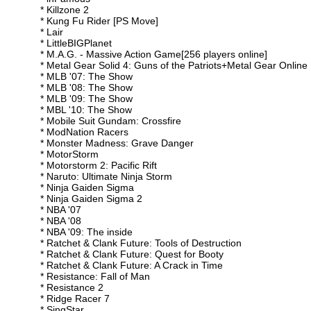
* Killzone 2
* Kung Fu Rider [PS Move]
* Lair
* LittleBIGPlanet
* M.A.G. - Massive Action Game[256 players online]
* Metal Gear Solid 4: Guns of the Patriots+Metal Gear Online
* MLB '07: The Show
* MLB '08: The Show
* MLB '09: The Show
* MBL '10: The Show
* Mobile Suit Gundam: Crossfire
* ModNation Racers
* Monster Madness: Grave Danger
* MotorStorm
* Motorstorm 2: Pacific Rift
* Naruto: Ultimate Ninja Storm
* Ninja Gaiden Sigma
* Ninja Gaiden Sigma 2
* NBA '07
* NBA '08
* NBA '09: The inside
* Ratchet & Clank Future: Tools of Destruction
* Ratchet & Clank Future: Quest for Booty
* Ratchet & Clank Future: A Crack in Time
* Resistance: Fall of Man
* Resistance 2
* Ridge Racer 7
* SingStar