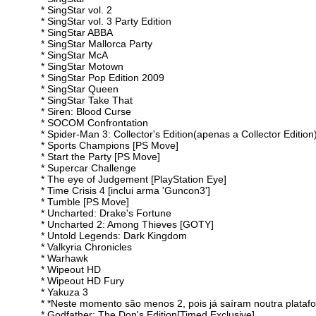
* SingStar vol. 2
* SingStar vol. 3 Party Edition
* SingStar ABBA
* SingStar Mallorca Party
* SingStar McA
* SingStar Motown
* SingStar Pop Edition 2009
* SingStar Queen
* SingStar Take That
* Siren: Blood Curse
* SOCOM Confrontation
* Spider-Man 3: Collector's Edition(apenas a Collector Edition
* Sports Champions [PS Move]
* Start the Party [PS Move]
* Supercar Challenge
* The eye of Judgement [PlayStation Eye]
* Time Crisis 4 [inclui arma 'Guncon3']
* Tumble [PS Move]
* Uncharted: Drake's Fortune
* Uncharted 2: Among Thieves [GOTY]
* Untold Legends: Dark Kingdom
* Valkyria Chronicles
* Warhawk
* Wipeout HD
* Wipeout HD Fury
* Yakuza 3
* *Neste momento são menos 2, pois já saíram noutra plataf
* Godfather: The Don's Edition[Timed Exclusive]