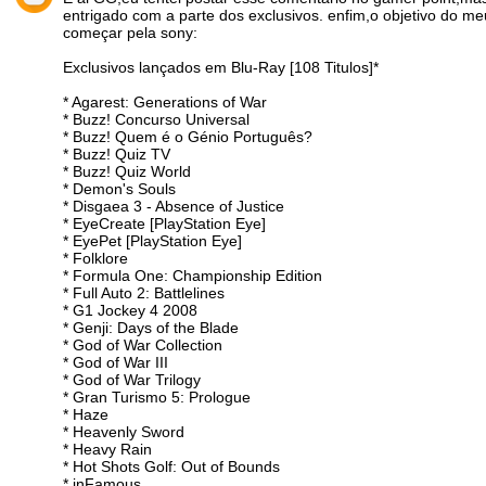
entrigado com a parte dos exclusivos. enfim,o objetivo do m
começar pela sony:
Exclusivos lançados em Blu-Ray [108 Titulos]*
* Agarest: Generations of War
* Buzz! Concurso Universal
* Buzz! Quem é o Génio Português?
* Buzz! Quiz TV
* Buzz! Quiz World
* Demon's Souls
* Disgaea 3 - Absence of Justice
* EyeCreate [PlayStation Eye]
* EyePet [PlayStation Eye]
* Folklore
* Formula One: Championship Edition
* Full Auto 2: Battlelines
* G1 Jockey 4 2008
* Genji: Days of the Blade
* God of War Collection
* God of War III
* God of War Trilogy
* Gran Turismo 5: Prologue
* Haze
* Heavenly Sword
* Heavy Rain
* Hot Shots Golf: Out of Bounds
* inFamous