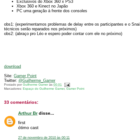
Exclusivos do Xbox 360 x PS3
Xbox 360 e Kinect no Japão
PC uma geração à frente dos consoles
obs1: (experimentamos problemas de delay entre os participantes e o Sn
técnicos serão reparados nos próximos)
obs2: (abraço pro Léo e espero poder contar com ele no próximo)
download
Site:
Gamer Point
Twitter:
@Guilherme_Gamer
Postado por
Guilherme Gamer
às
00:01
Marcadores:
Espaço do Guilherme Gamer
,
Gamer Point
33 comentários:
Arthur Br
disse...
first
ótimo cast
27 de novembro de 2010 às 00:11