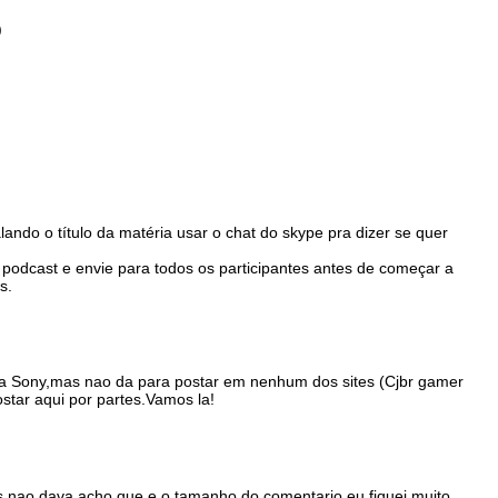
)
lando o título da matéria usar o chat do skype pra dizer se quer
podcast e envie para todos os participantes antes de começar a
s.
 da Sony,mas nao da para postar em nenhum dos sites (Cjbr gamer
ostar aqui por partes.Vamos la!
s nao dava,acho que e o tamanho do comentario,eu fiquei muito