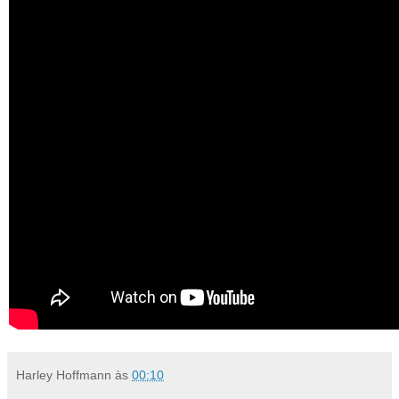
Harley Hoffmann
às
00:10