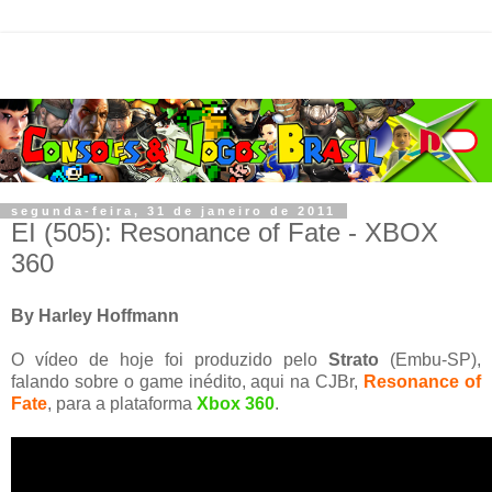
segunda-feira, 31 de janeiro de 2011
EI (505): Resonance of Fate - XBOX
360
By Harley Hoffmann
O vídeo de hoje foi produzido pelo
Strato
(Embu-SP),
falando sobre o game inédito, aqui na CJBr,
Resonance of
Fate
, para a plataforma
Xbox 360
.