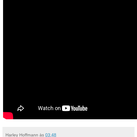
Harley Hoffmann
às
03:48