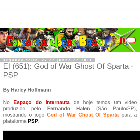
segunda-feira, 27 de junho de 2011
EI (651): God of War Ghost Of Sparta -
PSP
By Harley Hoffmann
No
Espaço do Internauta
de hoje temos um vídeo
produzido pelo
Fernando Halen
(São Paulo/SP),
mostrando o jogo
God of War Ghost Of Sparta
para a
plataforma
PSP
.