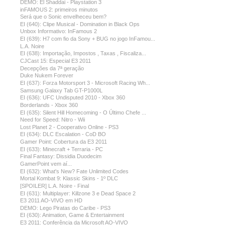
DEMO: El Shaddai - Playstation 3
inFAMOUS 2: primeiros minutos
Será que o Sonic envelheceu bem?
EI (640): Clipe Musical - Domination in Black Ops
Unbox Informativo: InFamous 2
EI (639): H7 com fio da Sony + BUG no jogo InFamou...
L.A. Noire
EI (638): Importação, Impostos , Taxas , Fiscaliza...
CJCast 15: Especial E3 2011
Decepções da 7ª geração
Duke Nukem Forever
EI (637): Forza Motorsport 3 - Microsoft Racing Wh...
Samsung Galaxy Tab GT-P1000L
EI (636): UFC Undisputed 2010 - Xbox 360
Borderlands - Xbox 360
EI (635): Silent Hill Homecoming - O Último Chefe ...
Need for Speed: Nitro - Wii
Lost Planet 2 - Cooperativo Online - PS3
EI (634): DLC Escalation - CoD BO
Gamer Point: Cobertura da E3 2011
EI (633): Minecraft + Terraria - PC
Final Fantasy: Dissidia Duodecim
GamerPoint vem aí...
EI (632): What's New? Fate Unlimited Codes
Mortal Kombat 9: Klassic Skins - 1º DLC
[SPOILER] L.A. Noire - Final
EI (631): Multiplayer: Killzone 3 e Dead Space 2
E3 2011 AO-VIVO em HD
DEMO: Lego Piratas do Caribe - PS3
EI (630): Animation, Game & Entertainment
E3 2011: Conferência da Microsoft AO-VIVO