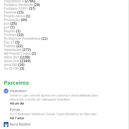
Playstation 4
(2766)
Portáteis Nintendo
(28)
Portáteis SONY
(37)
Preview
(15)
Projeto Arena
(1)
Promoção
(44)
ps3
(25)
ps4
(7)
Regras
(1)
Tirinhas
(10)
To Improve Promptness
(11)
Top 10
(3)
Trailers
(22)
Variedades
(272)
Wii Friend Codes
(2)
XBox 360
(1108)
Xbox One
(2349)
xbox360
(16)
Yu-Gi-Oh!
(3)
Parceiros
Hadouken
Testei o Lupi: console aposta em carisma e acessibilidade para
reinventar o sonho do videogame brasileiro
Há um dia
Emula
Os 5 Melhores Notebook Gamer Custo-Benefício do Mercado
Há 7 anos
Nerd Maldito