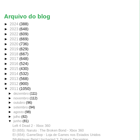
Arquivo do blog
►
2024
(388)
►
2023
(648)
►
2022
(609)
►
2021
(669)
►
2020
(736)
►
2019
(629)
►
2018
(667)
►
2017
(648)
►
2016
(524)
►
2015
(430)
►
2014
(532)
►
2013
(568)
►
2012
(900)
▼
2011
(1050)
►
dezembro
(111)
►
novembro
(112)
►
outubro
(96)
►
setembro
(94)
►
agosto
(98)
►
julho
(82)
▼
junho
(81)
Left 4 Dead 2 - Xbox 360
EI (655): Naruto : The Broken Bond - Xbox 360
EI (654): GameStop - Loja de Games nos Estados Unidos
[Multiplayer Beta] Uncharted 3: Drake's Deception