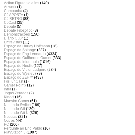
Action Figures e afins
(140)
Artwork
(1)
Campanha
(4)
CJ APOSTA
(1)
CJ RETRO
(88)
CJCast
(35)
Debate
(5)
Debate Filosófico
(8)
Demonstrações
(156)
Diário CJBr
(1)
Entrevistas
(11)
Espaço da Harley Hoffmann
(18)
Espaço da Solange
(237)
Espaço do Eng Leonardo
(4334)
Espaço do Guilherme Gamer
(333)
Espaço do Internauta
(1016)
Espaço do Noctis
(127)
Espaço do Victor Ludgero
(234)
Espaço do Wesley
(79)
Espaço do ZÈH™
(438)
ForFunCast
(1)
Gamer Point
(112)
inter
(1)
Jogos Zerados
(2)
Kinect
(16)
Maestro Gamer
(51)
Nintendo Switch
(189)
Nintendo Wii
(120)
Nintendo Wii U
(326)
Notícias
(221)
Outros
(44)
PC
(260)
Pergunte ao Eng Pablo
(10)
PlayStation 3
(1007)