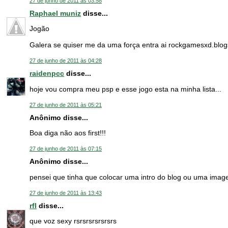
27 de junho de 2011 às 03:58
Raphael muniz
disse...
Jogão
Galera se quiser me da uma força entra ai rockgamesxd.blo
27 de junho de 2011 às 04:28
raidenpcc
disse...
hoje vou compra meu psp e esse jogo esta na minha lista...
27 de junho de 2011 às 05:21
Anônimo disse...
Boa diga não aos first!!!
27 de junho de 2011 às 07:15
Anônimo disse...
pensei que tinha que colocar uma intro do blog ou uma ima
27 de junho de 2011 às 13:43
rfl
disse...
que voz sexy rsrsrsrsrsrsrs