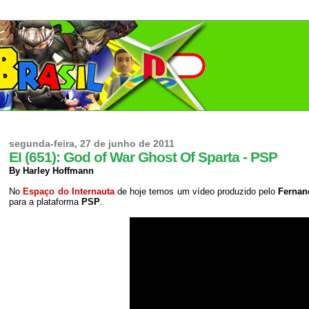
segunda-feira, 27 de junho de 2011
EI (651): God of War Ghost Of Sparta - PSP
By Harley Hoffmann
No
Espaço do Internauta
de hoje temos um vídeo produzido pelo
Fernan
para a plataforma
PSP
.