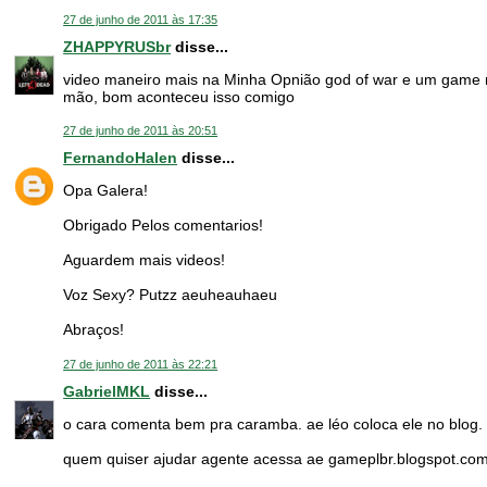
27 de junho de 2011 às 17:35
ZHAPPYRUSbr
disse...
video maneiro mais na Minha Opnião god of war e um game mu
mão, bom aconteceu isso comigo
27 de junho de 2011 às 20:51
FernandoHalen
disse...
Opa Galera!
Obrigado Pelos comentarios!
Aguardem mais videos!
Voz Sexy? Putzz aeuheauhaeu
Abraços!
27 de junho de 2011 às 22:21
GabrielMKL
disse...
o cara comenta bem pra caramba. ae léo coloca ele no blog.
quem quiser ajudar agente acessa ae gameplbr.blogspot.co