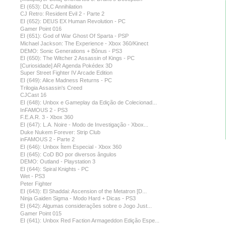
EI (653): DLC Annihilation
CJ Retro: Resident Evil 2 - Parte 2
EI (652): DEUS EX Human Revolution - PC
Gamer Point 016
EI (651): God of War Ghost Of Sparta - PSP
Michael Jackson: The Experience - Xbox 360/Kinect
DEMO: Sonic Generations + Bônus - PS3
EI (650): The Witcher 2 Assassin of Kings - PC
[Curiosidade] AR Agenda Pokédex 3D
Super Street Fighter IV Arcade Edition
EI (649): Alice Madness Returns - PC
Trilogia Assassin's Creed
CJCast 16
EI (648): Unbox e Gameplay da Edição de Colecionad...
InFAMOUS 2 - PS3
F.E.A.R. 3 - Xbox 360
EI (647): L.A. Noire - Modo de Investigação - Xbox...
Duke Nukem Forever: Strip Club
inFAMOUS 2 - Parte 2
EI (646): Unbox Ítem Especial - Xbox 360
EI (645): CoD BO por diversos ângulos
DEMO: Outland - Playstation 3
EI (644): Spiral Knights - PC
Wet - PS3
Peter Fighter
EI (643): El Shaddai: Ascension of the Metatron [D...
Ninja Gaiden Sigma - Modo Hard + Dicas - PS3
EI (642): Algumas considerações sobre o Jogo Just...
Gamer Point 015
EI (641): Unbox Red Faction Armageddon Edição Espe...