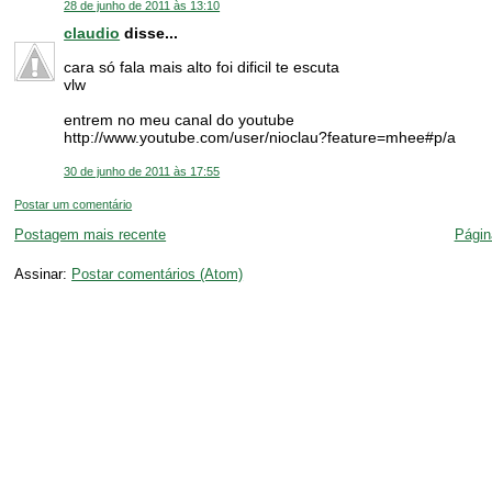
28 de junho de 2011 às 13:10
claudio
disse...
cara só fala mais alto foi dificil te escuta
vlw
entrem no meu canal do youtube
http://www.youtube.com/user/nioclau?feature=mhee#p/a
30 de junho de 2011 às 17:55
Postar um comentário
Postagem mais recente
Página
Assinar:
Postar comentários (Atom)