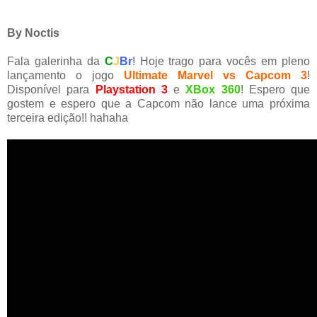
By Noctis
Fala galerinha da
C
J
Br
! Hoje trago para vocês em pleno
lançamento o jogo
Ultimate Marvel vs Capcom 3
!
Disponível para
Playstation 3
e
XBox 360
! Espero que
gostem e espero que a Capcom não lance uma próxima
terceira edição!! hahaha