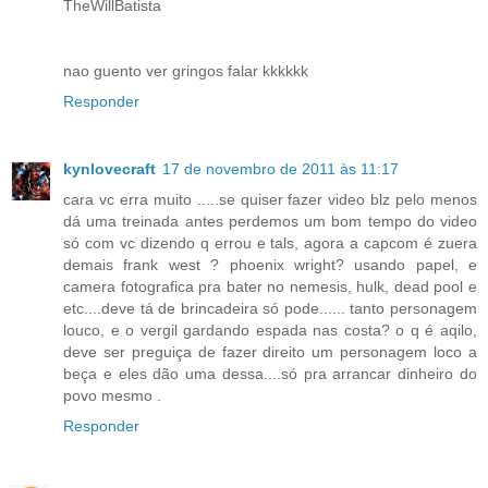
TheWillBatista
nao guento ver gringos falar kkkkkk
Responder
kynlovecraft
17 de novembro de 2011 às 11:17
cara vc erra muito .....se quiser fazer video blz pelo menos
dá uma treinada antes perdemos um bom tempo do video
só com vc dizendo q errou e tals, agora a capcom é zuera
demais frank west ? phoenix wright? usando papel, e
camera fotografica pra bater no nemesis, hulk, dead pool e
etc....deve tá de brincadeira só pode...... tanto personagem
louco, e o vergil gardando espada nas costa? o q é aqilo,
deve ser preguiça de fazer direito um personagem loco a
beça e eles dão uma dessa....só pra arrancar dinheiro do
povo mesmo .
Responder