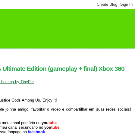
Ultimate Edition (gameplay + final) Xbox 360
justice Gods Among Us. Enjoy it!
 joínha amigo, favoritar o vídeo e compartilhar em suas redes sociais!
o meu canal primário no
you
tube
.
 meu canal secundário no
you
tube
.
ossa fanpage no
facebook
.