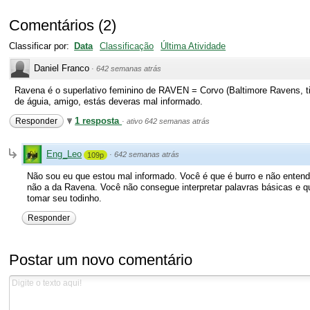
Comentários
(
2
)
Classificar por:
Data
Classificação
Última Atividade
Daniel Franco
·
642 semanas atrás
Ravena é o superlativo feminino de RAVEN = Corvo (Baltimore Ravens, t
de águia, amigo, estás deveras mal informado.
1 resposta
Responder
·
ativo 642 semanas atrás
Eng_Leo
·
642 semanas atrás
109p
Não sou eu que estou mal informado. Você é que é burro e não entendeu
não a da Ravena. Você não consegue interpretar palavras básicas e qu
tomar seu todinho.
Responder
Postar um novo comentário