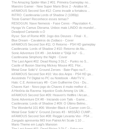
The Amazing Spider-Man 2 #01: Primeira Gameplay no...
Maestro Gamer - New Super Mario Bros 2 - Análise M...
inFAMOUS Second Son #12: Como invadir a fortaleza ...
INTRO: Castlevania Lords of Shadow 2 (1080p)
Teste Gamer! Reconhece esses temas?
RESOGUN: Nave Nemesis - Fase Ceres - Playstation 4...
Hyoga Vs Camus Diorama. Unbox mais LINDO do mundo!...
Deadpool Cantando o.O
Ryse: Son of Rome #09: Jogo dos Deuses - Final - X...
Blue Dream - Cavaleiros do Zodiaco - Cover
inFAMOUS Second Son #11: O Retorno - PS4 HD gameplay
Castlevania: Lords of Shadow 2 #10: Retorno de Alu...
Sonic Adventure DX #9 - Jet Anklet e "Déjà Vu" - G...
Castlevania Simphony the Night - Cover
The Last Agent #02: Dead Rising 3 DLC - Punks no S...
Castle of Illusion Starring Mickey Mouse #01: Flor...
Metal Gear Solid V: Ground Zeroes - Bate-Papo na F...
inFAMOUS Second Son #10: Voo dos Anjos - PS4 HD ga...
Assistindo TV Digital no PC ou Notebook - AVerTV V...
Halo: C.E. Anniversary #8 - Com Guilherme Oss - Du...
Chaves Kart - Novo jogo do Chaves é muito melhor d...
A História da Ravena: Injustice Gods Among Us Ulti...
inFAMOUS Second Son #09: Heaven's Hellfire / Arcan...
Sonic Adventure DX #8 - Iniciando com Tails - Game...
Castlevania: Lords of Shadow 2 #09: O Último Belmo...
The Wonderful 101 #06: Wonder-Black é Gamer com Gi...
Metal Gear Solid V: Ground Zeroes #3 - MISSÃO CUMP...
inFAMOUS Second Son #08: Reggie Levanta Voo - PS4 ...
Zangado apresenta IM3 Iron Patriot Art Scale 1:10 ...
Mario Theme em Luigi's Mansion
The Last Agent #01: Dead Rising 3 DLC - Salvo por ...