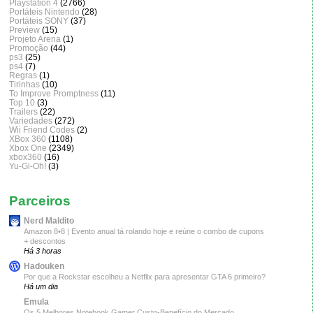
Playstation 4
(2766)
Portáteis Nintendo
(28)
Portáteis SONY
(37)
Preview
(15)
Projeto Arena
(1)
Promoção
(44)
ps3
(25)
ps4
(7)
Regras
(1)
Tirinhas
(10)
To Improve Promptness
(11)
Top 10
(3)
Trailers
(22)
Variedades
(272)
Wii Friend Codes
(2)
XBox 360
(1108)
Xbox One
(2349)
xbox360
(16)
Yu-Gi-Oh!
(3)
Parceiros
Nerd Maldito
Amazon 8•8 | Evento anual tá rolando hoje e reúne o combo de cupons
+ descontos
Há 3 horas
Hadouken
Por que a Rockstar escolheu a Netflix para apresentar GTA 6 primeiro?
Há um dia
Emula
Os 5 Melhores Notebook Gamer Custo-Benefício do Mercado