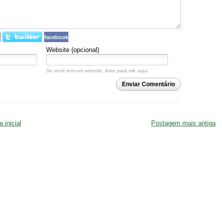
facebook
Website (opcional)
Se você tem um website, linke para ele aqui.
Enviar Comentário
 inicial
Postagem mais antiga