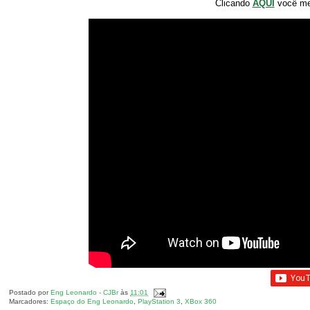
Clicando
AQUI
você m
Postado por
Eng Leonardo - CJBr
às
11:01
Marcadores:
Espaço do Eng Leonardo
,
PlayStation 3
,
XBox 360