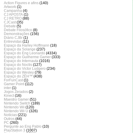
Action Figures e afins
(140)
Artwork
(1)
Campanha
(4)
CJ APOSTA
(1)
CJ RETRO
(88)
CJCast
(35)
Debate
(5)
Debate Filosófico
(8)
Demonstrações
(156)
Diário CJBr
(1)
Entrevistas
(11)
Espaço da Harley Hoffmann
(18)
Espaço da Solange
(237)
Espaço do Eng Leonardo
(4334)
Espaço do Guilherme Gamer
(333)
Espaço do Internauta
(1016)
Espaço do Noctis
(127)
Espaço do Victor Ludgero
(234)
Espaço do Wesley
(79)
Espaço do ZÈH™
(438)
ForFunCast
(1)
Gamer Point
(112)
inter
(1)
Jogos Zerados
(2)
Kinect
(16)
Maestro Gamer
(51)
Nintendo Switch
(189)
Nintendo Wii
(120)
Nintendo Wii U
(326)
Notícias
(221)
Outros
(44)
PC
(260)
Pergunte ao Eng Pablo
(10)
PlayStation 3
(1007)