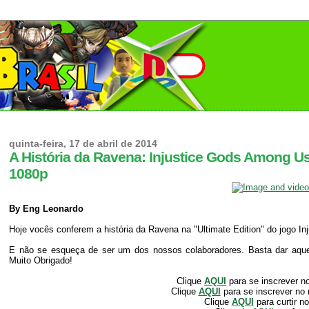
quinta-feira, 17 de abril de 2014
A História da Ravena: Injustice Gods Among Us 
1080p
By Eng Leonardo
Hoje vocês conferem a história da Ravena na "Ultimate Edition" do jogo In
E não se esqueça de ser um dos nossos colaboradores. Basta dar aquele
Muito Obrigado!
Clique
AQUI
para se inscrever n
Clique
AQUI
para se inscrever no
Clique
AQUI
para curtir n