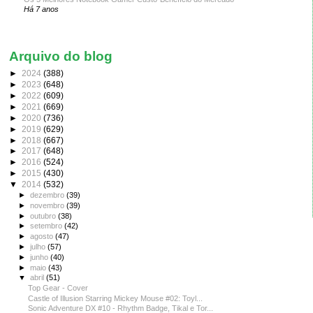
Há 7 anos
Arquivo do blog
►
2024
(388)
►
2023
(648)
►
2022
(609)
►
2021
(669)
►
2020
(736)
►
2019
(629)
►
2018
(667)
►
2017
(648)
►
2016
(524)
►
2015
(430)
▼
2014
(532)
►
dezembro
(39)
►
novembro
(39)
►
outubro
(38)
►
setembro
(42)
►
agosto
(47)
►
julho
(57)
►
junho
(40)
►
maio
(43)
▼
abril
(51)
Top Gear - Cover
Castle of Illusion Starring Mickey Mouse #02: Toyl...
Sonic Adventure DX #10 - Rhythm Badge, Tikal e Tor...