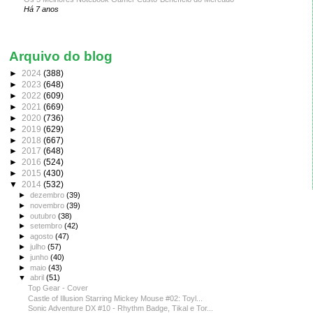
Há 7 anos
Arquivo do blog
►
2024
(388)
►
2023
(648)
►
2022
(609)
►
2021
(669)
►
2020
(736)
►
2019
(629)
►
2018
(667)
►
2017
(648)
►
2016
(524)
►
2015
(430)
▼
2014
(532)
►
dezembro
(39)
►
novembro
(39)
►
outubro
(38)
►
setembro
(42)
►
agosto
(47)
►
julho
(57)
►
junho
(40)
►
maio
(43)
▼
abril
(51)
Top Gear - Cover
Castle of Illusion Starring Mickey Mouse #02: Toyl...
Sonic Adventure DX #10 - Rhythm Badge, Tikal e Tor...