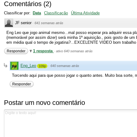
Comentários
(
2
)
Classificar por:
Data
Classificação
Última Atividade
JF senior
·
641 semanas atrás
Eng Leo que jogo animal mesmo...mal posso esperar pra adquirir essa pl
(memorável por assim dizer) será minha 1ª aquisição., pois gosto de um 
em média qual o tempo de jogatina?...EXCELENTE VIDEO bom trabalho ai 
1 resposta
Responder
·
ativo 640 semanas atrás
Eng_Leo
·
640 semanas atrás
109p
Torcendo aqui para que posso jogar o quanto antes. Muito boa sorte, 
Responder
Postar um novo comentário