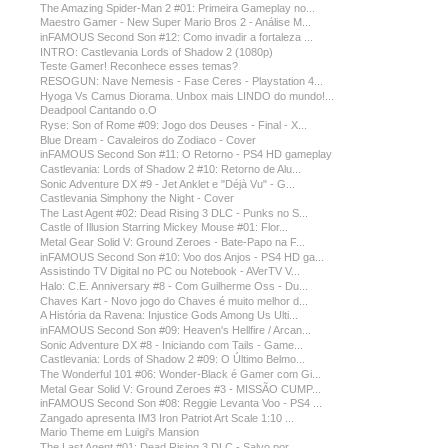
The Amazing Spider-Man 2 #01: Primeira Gameplay no...
Maestro Gamer - New Super Mario Bros 2 - Análise M...
inFAMOUS Second Son #12: Como invadir a fortaleza ...
INTRO: Castlevania Lords of Shadow 2 (1080p)
Teste Gamer! Reconhece esses temas?
RESOGUN: Nave Nemesis - Fase Ceres - Playstation 4...
Hyoga Vs Camus Diorama. Unbox mais LINDO do mundo!...
Deadpool Cantando o.O
Ryse: Son of Rome #09: Jogo dos Deuses - Final - X...
Blue Dream - Cavaleiros do Zodiaco - Cover
inFAMOUS Second Son #11: O Retorno - PS4 HD gameplay
Castlevania: Lords of Shadow 2 #10: Retorno de Alu...
Sonic Adventure DX #9 - Jet Anklet e "Déjà Vu" - G...
Castlevania Simphony the Night - Cover
The Last Agent #02: Dead Rising 3 DLC - Punks no S...
Castle of Illusion Starring Mickey Mouse #01: Flor...
Metal Gear Solid V: Ground Zeroes - Bate-Papo na F...
inFAMOUS Second Son #10: Voo dos Anjos - PS4 HD ga...
Assistindo TV Digital no PC ou Notebook - AVerTV V...
Halo: C.E. Anniversary #8 - Com Guilherme Oss - Du...
Chaves Kart - Novo jogo do Chaves é muito melhor d...
A História da Ravena: Injustice Gods Among Us Ulti...
inFAMOUS Second Son #09: Heaven's Hellfire / Arcan...
Sonic Adventure DX #8 - Iniciando com Tails - Game...
Castlevania: Lords of Shadow 2 #09: O Último Belmo...
The Wonderful 101 #06: Wonder-Black é Gamer com Gi...
Metal Gear Solid V: Ground Zeroes #3 - MISSÃO CUMP...
inFAMOUS Second Son #08: Reggie Levanta Voo - PS4 ...
Zangado apresenta IM3 Iron Patriot Art Scale 1:10 ...
Mario Theme em Luigi's Mansion
The Last Agent #01: Dead Rising 3 DLC - Salvo por ...