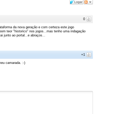
Logar
0
ataforma da nova geração e com certeza este jogo
bom teor "historico" nos jogos...mas tenho uma indagação
junto ao portal...e abraços...
+1
meu camarada. :-)