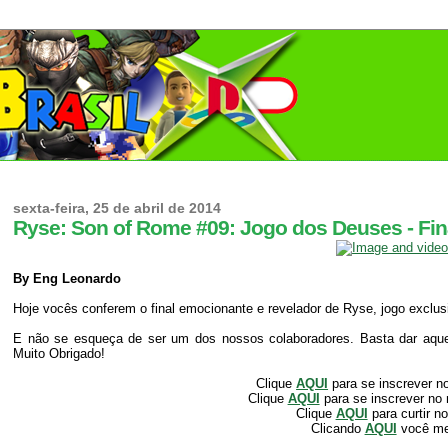
sexta-feira, 25 de abril de 2014
Ryse: Son of Rome #09: Jogo dos Deuses - Fi
By Eng Leonardo
Hoje vocês conferem o final emocionante e revelador de Ryse, jogo exclu
E não se esqueça de ser um dos nossos colaboradores. Basta dar aquele
Muito Obrigado!
Clique
AQUI
para se inscrever n
Clique
AQUI
para se inscrever no
Clique
AQUI
para curtir n
Clicando
AQUI
você m