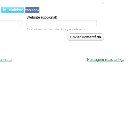
facebook
Website (opcional)
Se você tem um website, linke para ele aqui.
Enviar Comentário
 inicial
Postagem mais antiga