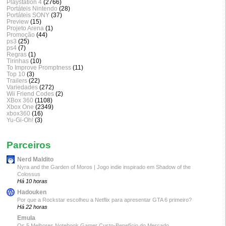
Playstation 4
(2766)
Portáteis Nintendo
(28)
Portáteis SONY
(37)
Preview
(15)
Projeto Arena
(1)
Promoção
(44)
ps3
(25)
ps4
(7)
Regras
(1)
Tirinhas
(10)
To Improve Promptness
(11)
Top 10
(3)
Trailers
(22)
Variedades
(272)
Wii Friend Codes
(2)
XBox 360
(1108)
Xbox One
(2349)
xbox360
(16)
Yu-Gi-Oh!
(3)
Parceiros
Nerd Maldito
Nyra and the Garden of Moros | Jogo indie inspirado em Shadow of the
Colossus
Há 10 horas
Hadouken
Por que a Rockstar escolheu a Netflix para apresentar GTA 6 primeiro?
Há 22 horas
Emula
Os 5 Melhores Notebook Gamer Custo-Benefício do Mercado