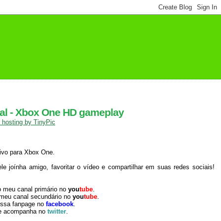
nal - Xbox One HD gameplay
sivo para Xbox One.
 joínha amigo, favoritar o vídeo e compartilhar em suas redes sociais!
o meu canal primário no
you
tube
.
 meu canal secundário no
you
tube
.
ossa fanpage no
facebook
.
e acompanha no
twitter
.