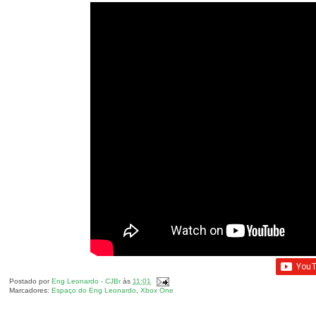
Postado por
Eng Leonardo - CJBr
às
11:01
Marcadores:
Espaço do Eng Leonardo
,
Xbox One