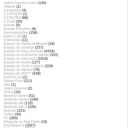
Action Figures e afins
(140)
Artwork
(1)
Campanha
(4)
CJ APOSTA
(1)
CJ RETRO
(88)
CJCast
(35)
Debate
(5)
Debate Filosófico
(8)
Demonstrações
(156)
Diário CJBr
(1)
Entrevistas
(11)
Espaço da Harley Hoffmann
(18)
Espaço da Solange
(237)
Espaço do Eng Leonardo
(4334)
Espaço do Guilherme Gamer
(333)
Espaço do Internauta
(1016)
Espaço do Noctis
(127)
Espaço do Victor Ludgero
(234)
Espaço do Wesley
(79)
Espaço do ZÈH™
(438)
ForFunCast
(1)
Gamer Point
(112)
inter
(1)
Jogos Zerados
(2)
Kinect
(16)
Maestro Gamer
(51)
Nintendo Switch
(189)
Nintendo Wii
(120)
Nintendo Wii U
(326)
Notícias
(221)
Outros
(44)
PC
(260)
Pergunte ao Eng Pablo
(10)
PlayStation 3
(1007)