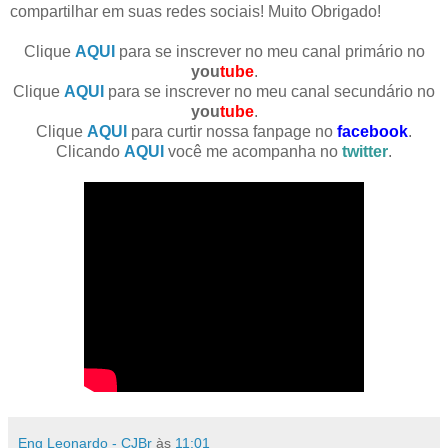
compartilhar em suas redes sociais! Muito Obrigado!
Clique
AQUI
para se inscrever no meu canal primário no
you
tube
.
Clique
AQUI
para se inscrever no meu canal secundário no
you
tube
.
Clique
AQUI
para curtir nossa fanpage no
facebook
.
Clicando
AQUI
você me acompanha no
twitter
.
Eng Leonardo - CJBr
às
11:01