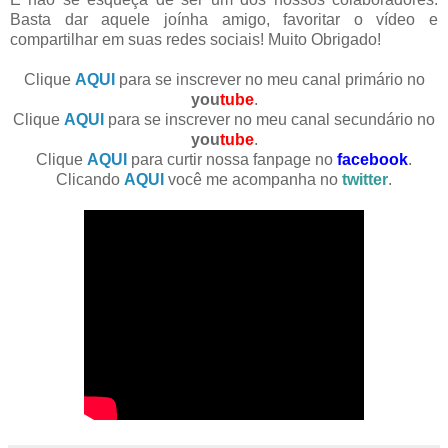
Basta dar aquele joínha amigo, favoritar o vídeo e
compartilhar em suas redes sociais! Muito Obrigado!
Clique
AQUI
para se inscrever no meu canal primário no
you
tube
.
Clique
AQUI
para se inscrever no meu canal secundário no
you
tube
.
Clique
AQUI
para curtir nossa fanpage no
facebook
.
Clicando
AQUI
você me acompanha no
twitter
.