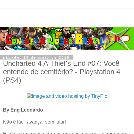
sábado, 28 de maio de 2016
Uncharted 4 A Thief's End #07: Você
entende de cemitério? - Playstation 4
(PS4)
By Eng Leonardo
Não é fácil avançar sem lutar!
E não se esqueça de ser um dos nossos colaboradores.