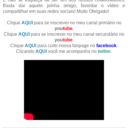
Basta dar aquele joínha amigo, favoritar o vídeo e
compartilhar em suas redes sociais! Muito Obrigado!
Clique
AQUI
para se inscrever no meu canal primário no
you
tube
.
Clique
AQUI
para se inscrever no meu canal secundário no
you
tube
.
Clique
AQUI
para curtir nossa fanpage no
facebook
.
Clicando
AQUI
você me acompanha no
twitter
.