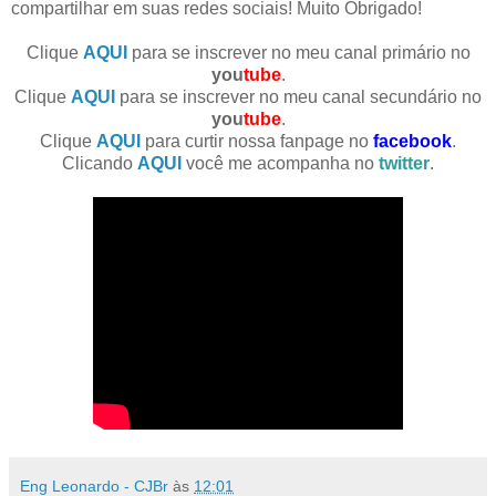
compartilhar em suas redes sociais! Muito Obrigado!
Clique
AQUI
para se inscrever no meu canal primário no
you
tube
.
Clique
AQUI
para se inscrever no meu canal secundário no
you
tube
.
Clique
AQUI
para curtir nossa fanpage no
facebook
.
Clicando
AQUI
você me acompanha no
twitter
.
Eng Leonardo - CJBr
às
12:01